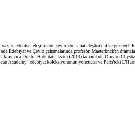
yazarı, edebiyat eleştirmeni, çevirmen, sanat eleştirmeni ve gazetec
nde Edebiyat ve Çeviri çalışmalarında profesör. Maeterlinck'in dramalar
e Ukraynaca Doktor Habilitatis tezini (2019) tamamladı. Dmytro Chysti
n Academy” edebiyat koleksiyonunun yöneticisi ve Paris'teki L'Harm