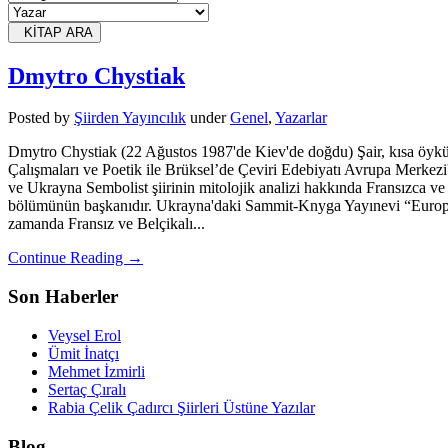
KİTAP ARA
Dmytro Chystiak
Posted
by
Şiirden Yayıncılık
under
Genel
,
Yazarlar
Dmytro Chystiak (22 Ağustos 1987'de Kiev'de doğdu) Şair, kısa öykü 
Çalışmaları ve Poetik ile Brüksel’de Çeviri Edebiyatı Avrupa Merkezi'
ve Ukrayna Sembolist şiirinin mitolojik analizi hakkında Fransızca v
bölümünün başkanıdır. Ukrayna'daki Sammit-Knyga Yayınevi “Europea
zamanda Fransız ve Belçikalı...
Continue Reading →
Son Haberler
Veysel Erol
Ümit İnatçı
Mehmet İzmirli
Sertaç Çıralı
Rabia Çelik Çadırcı Şiirleri Üstüne Yazılar
Blog