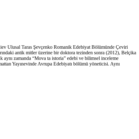
i. Kiev Ulusal Taras Şevçenko Romanik Edebiyat Bölümünde Çeviri
ındaki antik mitler üzerine bir doktora tezinden sonra (2012), Belçika
ak aynı zamanda “Mova ta istoria” edebi ve bilimsel inceleme
attan Yayınevinde Avrupa Edebiyatı bölümü yöneticisi. Aynı