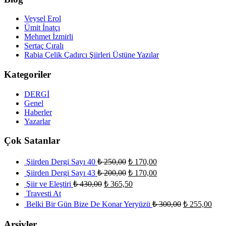
Veysel Erol
Ümit İnatçı
Mehmet İzmirli
Sertaç Çıralı
Rabia Çelik Çadırcı Şiirleri Üstüne Yazılar
Kategoriler
DERGİ
Genel
Haberler
Yazarlar
Çok Satanlar
Şiirden Dergi Sayı 40
₺
250,00
₺
170,00
Şiirden Dergi Sayı 43
₺
200,00
₺
170,00
Şiir ve Eleştiri
₺
430,00
₺
365,50
Travesti At
Belki Bir Gün Bize De Konar Yeryüzü
₺
300,00
₺
255,00
Arşivler