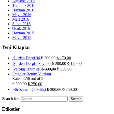
Ağustos 2016
Temmuz 2016
Haziran 2016
Mayıs 2016
Mart 2016
Şubat 2016
Ocak 2016
Haziran 2015
Mayıs 2015
Yeni Kitaplar
Şiirden Dergi 96
₺
200,00
₺
170,00
Şiirden Dergisi Sayı 95
₺
200,00
₺
170,00
Varoluş Ritimleri
₺
390,00
₺
330,00
İmgeler Benim Yurdum
Rated
4.50
out of 5
₺
300,00
₺
250,00
Bir Zaman Çökeltisi
₺
300,00
₺
250,00
Search for:
Etiketler