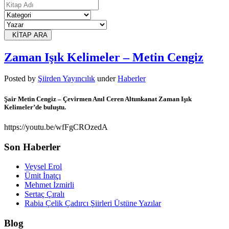
KİTAP ARA
Zaman Işık Kelimeler – Metin Cengiz
Posted
by
Şiirden Yayıncılık
under
Haberler
Şair Metin Cengiz – Çevirmen Anıl Ceren Altunkanat Zaman Işık
Kelimeler’de buluştu.
https://youtu.be/wfFgCROzedA
Son Haberler
Veysel Erol
Ümit İnatçı
Mehmet İzmirli
Sertaç Çıralı
Rabia Çelik Çadırcı Şiirleri Üstüne Yazılar
Blog