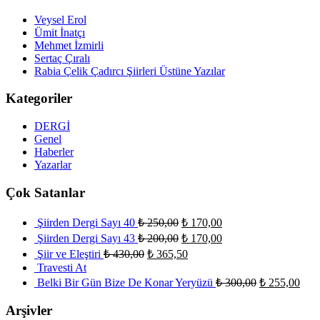
Veysel Erol
Ümit İnatçı
Mehmet İzmirli
Sertaç Çıralı
Rabia Çelik Çadırcı Şiirleri Üstüne Yazılar
Kategoriler
DERGİ
Genel
Haberler
Yazarlar
Çok Satanlar
Şiirden Dergi Sayı 40
₺
250,00
₺
170,00
Şiirden Dergi Sayı 43
₺
200,00
₺
170,00
Şiir ve Eleştiri
₺
430,00
₺
365,50
Travesti At
Belki Bir Gün Bize De Konar Yeryüzü
₺
300,00
₺
255,00
Arşivler