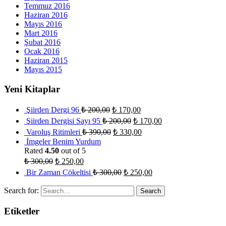
Temmuz 2016
Haziran 2016
Mayıs 2016
Mart 2016
Şubat 2016
Ocak 2016
Haziran 2015
Mayıs 2015
Yeni Kitaplar
Şiirden Dergi 96
₺
200,00
₺
170,00
Şiirden Dergisi Sayı 95
₺
200,00
₺
170,00
Varoluş Ritimleri
₺
390,00
₺
330,00
İmgeler Benim Yurdum
Rated
4.50
out of 5
₺
300,00
₺
250,00
Bir Zaman Çökeltisi
₺
300,00
₺
250,00
Search for:
Etiketler