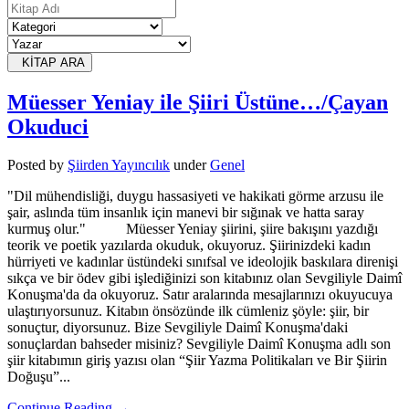
KİTAP ARA
Müesser Yeniay ile Şiiri Üstüne…/Çayan
Okuduci
Posted
by
Şiirden Yayıncılık
under
Genel
"Dil mühendisliği, duygu hassasiyeti ve hakikati görme arzusu ile
şair, aslında tüm insanlık için manevi bir sığınak ve hatta saray
kurmuş olur." Müesser Yeniay şiirini, şiire bakışını yazdığı
teorik ve poetik yazılarda okuduk, okuyoruz. Şiirinizdeki kadın
hürriyeti ve kadınlar üstündeki sınıfsal ve ideolojik baskılara direnişi
sıkça ve bir ödev gibi işlediğinizi son kitabınız olan Sevgiliyle Daimî
Konuşma'da da okuyoruz. Satır aralarında mesajlarınızı okuyucuya
ulaştırıyorsunuz. Kitabın önsözünde ilk cümleniz şöyle: şiir, bir
sonuçtur, diyorsunuz. Bize Sevgiliyle Daimî Konuşma'daki
sonuçlardan bahseder misiniz? Sevgiliyle Daimî Konuşma adlı son
şiir kitabımın giriş yazısı olan “Şiir Yazma Politikaları ve Bir Şiirin
Doğuşu”...
Continue Reading →