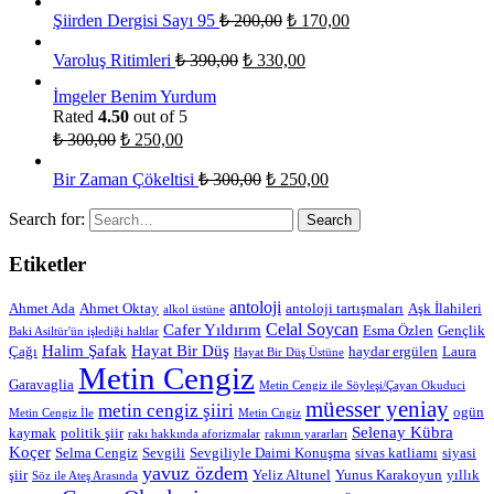
Şiirden Dergisi Sayı 95
₺
200,00
₺
170,00
Varoluş Ritimleri
₺
390,00
₺
330,00
İmgeler Benim Yurdum
Rated
4.50
out of 5
₺
300,00
₺
250,00
Bir Zaman Çökeltisi
₺
300,00
₺
250,00
Search for:
Etiketler
antoloji
Ahmet Ada
Ahmet Oktay
antoloji tartışmaları
Aşk İlahileri
alkol üstüne
Celal Soycan
Cafer Yıldırım
Esma Özlen
Gençlik
Baki Asiltür'ün işlediği haltlar
Halim Şafak
Hayat Bir Düş
Çağı
haydar ergülen
Laura
Hayat Bir Düş Üstüne
Metin Cengiz
Garavaglia
Metin Cengiz ile Söyleşi/Çayan Okuduci
müesser yeniay
metin cengiz şiiri
ogün
Metin Cengiz İle
Metin Cngiz
Selenay Kübra
kaymak
politik şiir
rakı hakkında aforizmalar
rakının yararları
Koçer
Selma Cengiz
Sevgili
Sevgiliyle Daimi Konuşma
sivas katliamı
siyasi
yavuz özdem
şiir
Yeliz Altunel
Yunus Karakoyun
yıllık
Söz ile Ateş Arasında