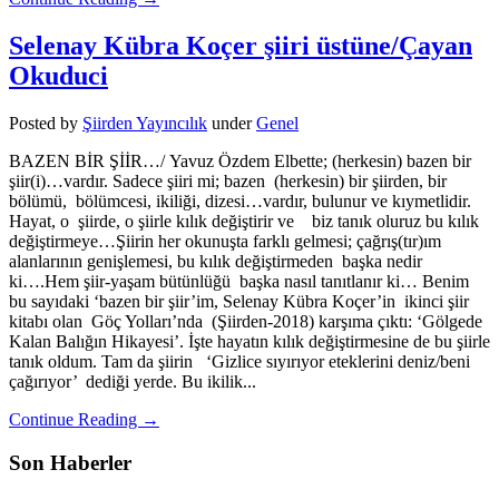
Selenay Kübra Koçer şiiri üstüne/Çayan
Okuduci
Posted
by
Şiirden Yayıncılık
under
Genel
BAZEN BİR ŞİİR…/ Yavuz Özdem Elbette; (herkesin) bazen bir
şiir(i)…vardır. Sadece şiiri mi; bazen (herkesin) bir şiirden, bir
bölümü, bölümcesi, ikiliği, dizesi…vardır, bulunur ve kıymetlidir.
Hayat, o şiirde, o şiirle kılık değiştirir ve biz tanık oluruz bu kılık
değiştirmeye…Şiirin her okunuşta farklı gelmesi; çağrış(tır)ım
alanlarının genişlemesi, bu kılık değiştirmeden başka nedir
ki….Hem şiir-yaşam bütünlüğü başka nasıl tanıtlanır ki… Benim
bu sayıdaki ‘bazen bir şiir’im, Selenay Kübra Koçer’in ikinci şiir
kitabı olan Göç Yolları’nda (Şiirden-2018) karşıma çıktı: ‘Gölgede
Kalan Balığın Hikayesi’. İşte hayatın kılık değiştirmesine de bu şiirle
tanık oldum. Tam da şiirin ‘Gizlice sıyırıyor eteklerini deniz/beni
çağırıyor’ dediği yerde. Bu ikilik...
Continue Reading →
Son Haberler