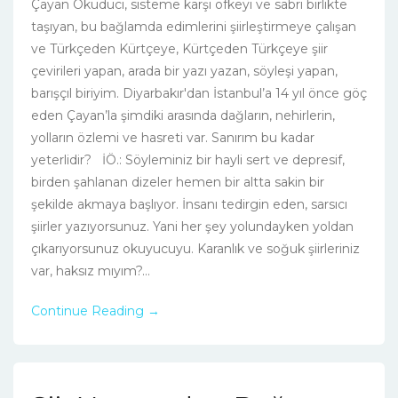
Çayan Okuduci, sisteme karşı öfkeyi ve sabrı birlikte
taşıyan, bu bağlamda edimlerini şiirleştirmeye çalışan
ve Türkçeden Kürtçeye, Kürtçeden Türkçeye şiir
çevirileri yapan, arada bir yazı yazan, söyleşi yapan,
barışçıl biriyim. Diyarbakır'dan İstanbul’a 14 yıl önce göç
eden Çayan’la şimdiki arasında dağların, nehirlerin,
yolların özlemi ve hasreti var. Sanırım bu kadar
yeterlidir? İÖ.: Söyleminiz bir hayli sert ve depresif,
birden şahlanan dizeler hemen bir altta sakin bir
şekilde akmaya başlıyor. İnsanı tedirgin eden, sarsıcı
şiirler yazıyorsunuz. Yani her şey yolundayken yoldan
çıkarıyorsunuz okuyucuyu. Karanlık ve soğuk şiirleriniz
var, haksız mıyım?...
Continue Reading →