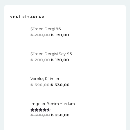
YENI KITAPLAR
Şiirden Dergi 96
₺
200,00
₺
170,00
Şiirden Dergisi Sayı 95
₺
200,00
₺
170,00
Varoluş Ritimleri
₺
390,00
₺
330,00
İmgeler Benim Yurdum
₺
300,00
₺
250,00
Rated
4.50
Out Of 5