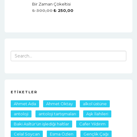
Bir Zaman Çökeltisi
₺
300,00
₺
250,00
Search
for:
ETIKETLER
Ahmet Ada
Ahmet Oktay
alkol üstüne
antoloji
antoloji tartışmaları
Aşk İlahileri
Baki Asiltür'ün işlediği haltlar
Cafer Yıldırım
Celal Soycan
Esma Özlen
Gençlik Çağı