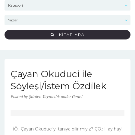
KİTAP ARA
Çayan Okuduci ile
Söyleşi/İstem Özdilek
Posted
by
Şiirden Yayıncılık
under
Genel
İÖ.: Çayan Okuduci'yi tanıya bilir miyiz? ÇO.: Hay hay!