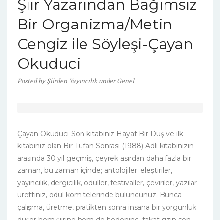
Şiir Yazarından Bağımsız
Bir Organizma/Metin
Cengiz ile Söyleşi-Çayan
Okuduci
Posted
by
Şiirden Yayıncılık
under
Genel
Çayan Okuduci-Son kitabınız Hayat Bir Düş ve ilk
kitabınız olan Bir Tufan Sonrası (1988) Adlı kitabınızın
arasında 30 yıl geçmiş, çeyrek asırdan daha fazla bir
zaman, bu zaman içinde; antolojiler, eleştiriler,
yayıncılık, dergicilik, ödüller, festivaller, çeviriler, yazılar
ürettiniz, ödül komitelerinde bulundunuz. Bunca
çalışma, üretme, pratikten sonra insana bir yorgunluk
düşer hem şiirine hem de bedenine, fakat sizin son