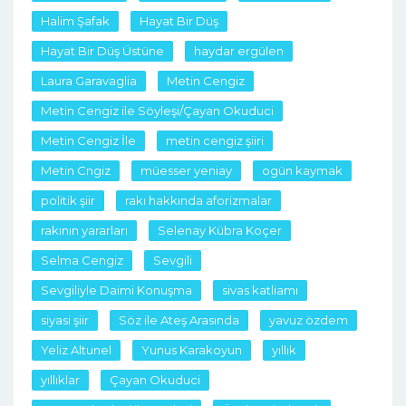
Halim Şafak
Hayat Bir Düş
Hayat Bir Düş Üstüne
haydar ergülen
Laura Garavaglia
Metin Cengiz
Metin Cengiz ile Söyleşi/Çayan Okuduci
Metin Cengiz İle
metin cengiz şiiri
Metin Cngiz
müesser yeniay
ogün kaymak
politik şiir
rakı hakkında aforizmalar
rakının yararları
Selenay Kübra Koçer
Selma Cengiz
Sevgili
Sevgiliyle Daimi Konuşma
sivas katliamı
siyasi şiir
Söz ile Ateş Arasında
yavuz özdem
Yeliz Altunel
Yunus Karakoyun
yıllık
yıllıklar
Çayan Okuduci