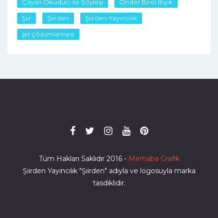
Çayan Okuduci ile Söyleşi
Önder Birol Bıyık
Şiir
Şiirden
Şiirden Yayıncılık
şiir çözümlemesi
Tüm Hakları Saklıdır 2016 -
Merhaba Grafik
Şiirden Yayıncılık "Şiirden" adıyla ve logosuyla marka
tasdiklidir.