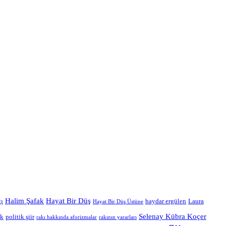
Halim Şafak
Hayat Bir Düş
ı
haydar ergülen
Laura
Hayat Bir Düş Üstüne
Selenay Kübra Koçer
ak
politik şiir
rakı hakkında aforizmalar
rakının yararları