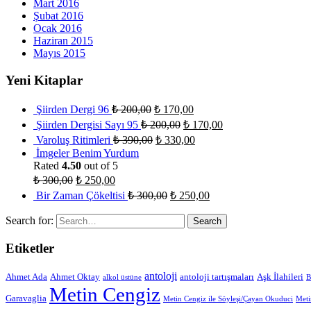
Mart 2016
Şubat 2016
Ocak 2016
Haziran 2015
Mayıs 2015
Yeni Kitaplar
Şiirden Dergi 96
₺
200,00
₺
170,00
Şiirden Dergisi Sayı 95
₺
200,00
₺
170,00
Varoluş Ritimleri
₺
390,00
₺
330,00
İmgeler Benim Yurdum
Rated
4.50
out of 5
₺
300,00
₺
250,00
Bir Zaman Çökeltisi
₺
300,00
₺
250,00
Search for:
Etiketler
antoloji
Ahmet Ada
Ahmet Oktay
antoloji tartışmaları
Aşk İlahileri
alkol üstüne
B
Metin Cengiz
Garavaglia
Metin Cengiz ile Söyleşi/Çayan Okuduci
Meti