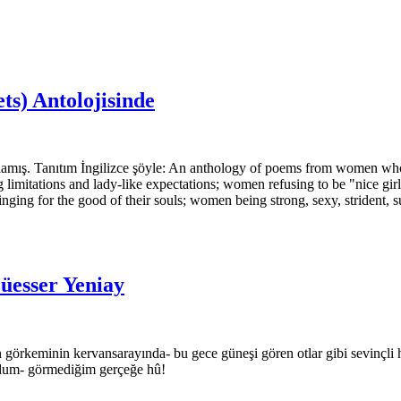
s) Antolojisinde
mış. Tanıtım İngilizce şöyle: An anthology of poems from women who 
imitations and lady-like expectations; women refusing to be "nice girl
ng for the good of their souls; women being strong, sexy, strident, s
üesser Yeniay
n görkeminin kervansarayında- bu gece güneşi gören otlar gibi sevinçl
buldum- görmediğim gerçeğe hû!