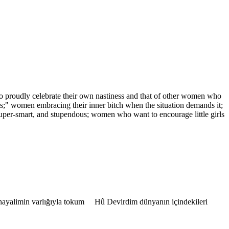
proudly celebrate their own nastiness and that of other women who
s;" women embracing their inner bitch when the situation demands it;
uper-smart, and stupendous; women who want to encourage little girls
i hayalimin varlığıyla tokum Hû Devirdim dünyanın içindekileri