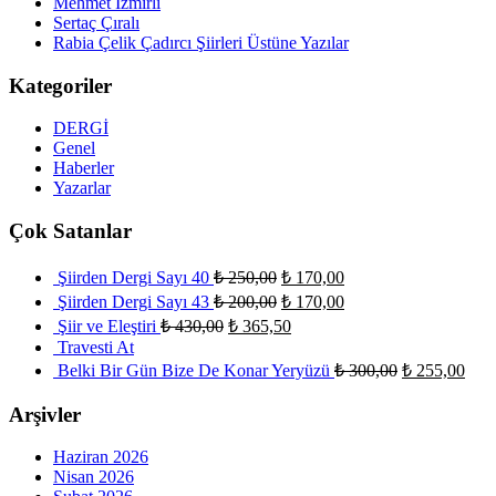
Mehmet İzmirli
Sertaç Çıralı
Rabia Çelik Çadırcı Şiirleri Üstüne Yazılar
Kategoriler
DERGİ
Genel
Haberler
Yazarlar
Çok Satanlar
Şiirden Dergi Sayı 40
₺
250,00
₺
170,00
Şiirden Dergi Sayı 43
₺
200,00
₺
170,00
Şiir ve Eleştiri
₺
430,00
₺
365,50
Travesti At
Belki Bir Gün Bize De Konar Yeryüzü
₺
300,00
₺
255,00
Arşivler
Haziran 2026
Nisan 2026