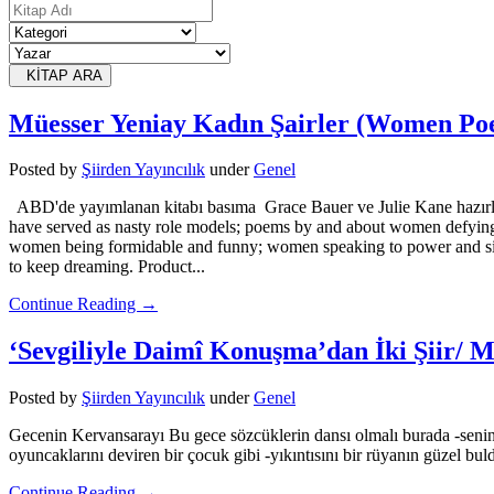
KİTAP ARA
Müesser Yeniay Kadın Şairler (Women Poet
Posted
by
Şiirden Yayıncılık
under
Genel
ABD'de yayımlanan kitabı basıma Grace Bauer ve Julie Kane hazırla
have served as nasty role models; poems by and about women defying l
women being formidable and funny; women speaking to power and singi
to keep dreaming. Product...
Continue Reading →
‘Sevgiliyle Daimî Konuşma’dan İki Şiir/ M
Posted
by
Şiirden Yayıncılık
under
Genel
Gecenin Kervansarayı Bu gece sözcüklerin dansı olmalı burada -seni
oyuncaklarını deviren bir çocuk gibi -yıkıntısını bir rüyanın güzel 
Continue Reading →