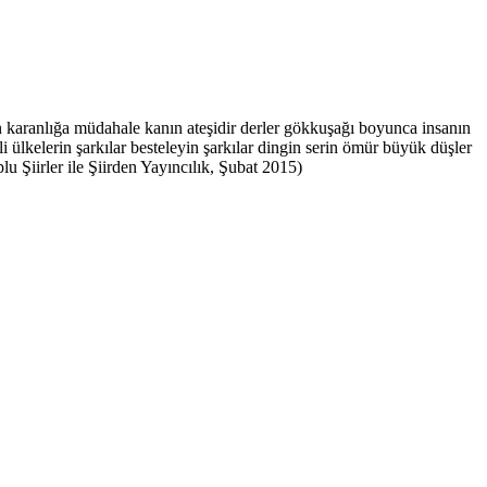
kın karanlığa müdahale kanın ateşidir derler gökkuşağı boyunca insanın
i ülkelerin şarkılar besteleyin şarkılar dingin serin ömür büyük düşler
u Şiirler ile Şiirden Yayıncılık, Şubat 2015)