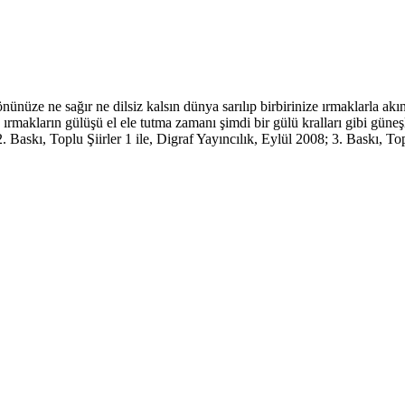
önünüze ne sağır ne dilsiz kalsın dünya sarılıp birbirinize ırmaklarla a
rmakların gülüşü el ele tutma zamanı şimdi bir gülü kralları gibi güneşl
askı, Toplu Şiirler 1 ile, Digraf Yayıncılık, Eylül 2008; 3. Baskı, Topl