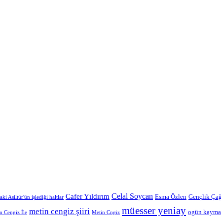
Celal Soycan
Cafer Yıldırım
Esma Özlen
Gençlik Çağ
aki Asiltür'ün işlediği haltlar
müesser yeniay
metin cengiz şiiri
ogün kaym
n Cengiz İle
Metin Cngiz