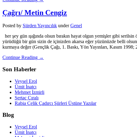
Çağrı/ Metin Cengiz
Posted
by
Şiirden Yayıncılık
under
Genel
her şey gün ışığında olsun bırakın hayat olgun yemişler gibi serilsin 
yürüdüğü bir gün sizin de içinizden akarsa eğer yüzünüzde belli olsun ı
kurmaya değer (Gençlik Çağı, 1. Baskı, Yön Yayınları, Kasım 1998; 2. B
Continue Reading →
Son Haberler
Veysel Erol
Ümit İnatçı
Mehmet İzmirli
Sertaç Çıralı
Rabia Çelik Çadırcı Şiirleri Üstüne Yazılar
Blog
Veysel Erol
Ümit İnatçı