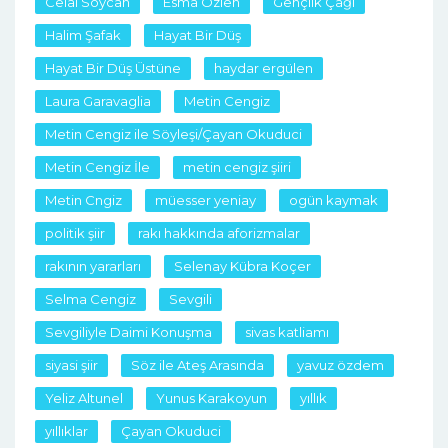
Celal Soycan
Esma Özlen
Gençlik Çağı
Halim Şafak
Hayat Bir Düş
Hayat Bir Düş Üstüne
haydar ergülen
Laura Garavaglia
Metin Cengiz
Metin Cengiz ile Söyleşi/Çayan Okuduci
Metin Cengiz İle
metin cengiz şiiri
Metin Cngiz
müesser yeniay
ogün kaymak
politik şiir
rakı hakkında aforizmalar
rakının yararları
Selenay Kübra Koçer
Selma Cengiz
Sevgili
Sevgiliyle Daimi Konuşma
sivas katliamı
siyasi şiir
Söz ile Ateş Arasında
yavuz özdem
Yeliz Altunel
Yunus Karakoyun
yıllık
yıllıklar
Çayan Okuduci