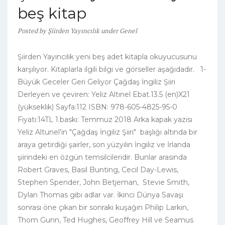
beş kitap
Posted
by
Şiirden Yayıncılık
under
Genel
Şiirden Yayıncılık yeni beş adet kitapla okuyucusunu
karşılıyor. Kitaplarla ilgili bilgi ve görseller aşağıdadır. 1-
Büyük Geceler Geri Geliyor Çağdaş İngiliz Şiiri
Derleyen ve çeviren: Yeliz Altınel Ebat.13.5 (en)X21
(yükseklik) Sayfa:112 ISBN: 978-605-4825-95-0
Fiyatı:14TL 1.baskı: Temmuz 2018 Arka kapak yazısı
Yeliz Altunel’in "Çağdaş İngiliz Şiiri" başlığı altında bir
araya getirdiği şairler, son yüzyılın İngiliz ve İrlanda
şiirindeki en özgün temsilcileridir. Bunlar arasında
Robert Graves, Basil Bunting, Cecil Day-Lewis,
Stephen Spender, John Betjeman, Stevie Smith,
Dylan Thomas gibi adlar var. İkinci Dünya Savaşı
sonrası öne çıkan bir sonraki kuşağın Philip Larkin,
Thom Gunn, Ted Hughes, Geoffrey Hill ve Seamus