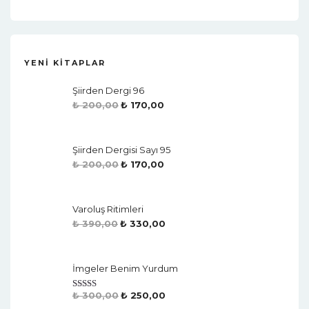
YENI KITAPLAR
Şiirden Dergi 96
₺
200,00
₺
170,00
Şiirden Dergisi Sayı 95
₺
200,00
₺
170,00
Varoluş Ritimleri
₺
390,00
₺
330,00
İmgeler Benim Yurdum
₺
300,00
₺
250,00
Rated
4.50
Out Of 5