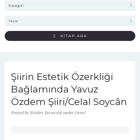
KİTAP ARA
Şiirin Estetik Özerkliği
Bağlamında Yavuz
Özdem Şiiri/Celal Soycân
Posted
by
Şiirden Yayıncılık
under
Genel