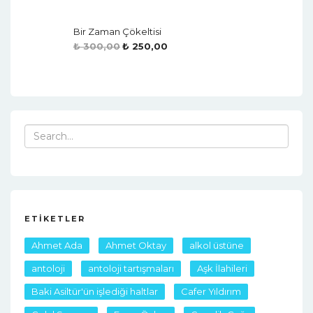
Bir Zaman Çökeltisi
₺
300,00
₺
250,00
Search
for:
ETIKETLER
Ahmet Ada
Ahmet Oktay
alkol üstüne
antoloji
antoloji tartışmaları
Aşk İlahileri
Baki Asiltür'ün işlediği haltlar
Cafer Yıldırım