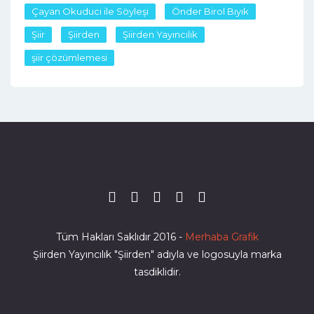
Çayan Okuduci ile Söyleşi
Önder Birol Bıyık
Şiir
Şiirden
Şiirden Yayıncılık
şiir çözümlemesi
Tüm Hakları Saklıdır 2016 -
Merhaba Grafik
Şiirden Yayıncılık "Şiirden" adıyla ve logosuyla marka
tasdiklidir.