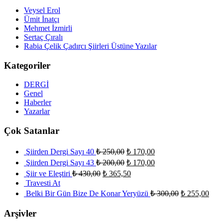
Veysel Erol
Ümit İnatçı
Mehmet İzmirli
Sertaç Çıralı
Rabia Çelik Çadırcı Şiirleri Üstüne Yazılar
Kategoriler
DERGİ
Genel
Haberler
Yazarlar
Çok Satanlar
Şiirden Dergi Sayı 40
₺
250,00
₺
170,00
Şiirden Dergi Sayı 43
₺
200,00
₺
170,00
Şiir ve Eleştiri
₺
430,00
₺
365,50
Travesti At
Belki Bir Gün Bize De Konar Yeryüzü
₺
300,00
₺
255,00
Arşivler