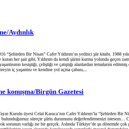
üne/Aydınlık
irden Bir Nisan” Cafer Yıldırım’ın yedinci şiir kitabı. 1988 yılında
çle kuran her şair gibi, Yıldırım da kendi şiirini kurma yolunda geçen z
aşantısının kesiştiği, çeliştiği ve çatıştığı alanlardan temalarını edinmi
ireyin iç yaşantısı ve kendine yol açma çabası,...
tüne konuşma/Birgün Gazetesi
Yayın Kurulu üyesi Celal Karaca’nın Cafer Yıldırım’la “Şehirden Bir N
ulunduğumuz süreçte şiirin durumunu değerlendirmenizi istesem… C.Y.- 
çok sorunun varlığı ise bir gerçek. Aslında Türkiye’de şu dönemde çok güz