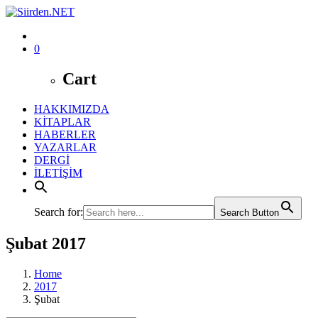
0
Cart
HAKKIMIZDA
KİTAPLAR
HABERLER
YAZARLAR
DERGİ
İLETİŞİM
Search for:
Search Button
Şubat 2017
Home
2017
Şubat