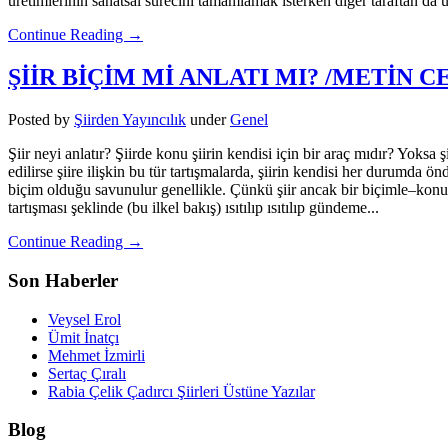
üretimlerinin sanatsal sürecini tamamlamak isterken diğer taraftan da 
Continue Reading →
ŞİİR BİÇİM Mİ ANLATI MI? /METİN C
Posted
by
Şiirden Yayıncılık
under
Genel
Şiir neyi anlatır? Şiirde konu şiirin kendisi için bir araç mıdır? Yoksa 
edilirse şiire ilişkin bu tür tartışmalarda, şiirin kendisi her durumda ö
biçim olduğu savunulur genellikle. Çünkü şiir ancak bir biçimle–konu,
tartışması şeklinde (bu ilkel bakış) ısıtılıp ısıtılıp gündeme...
Continue Reading →
Son Haberler
Veysel Erol
Ümit İnatçı
Mehmet İzmirli
Sertaç Çıralı
Rabia Çelik Çadırcı Şiirleri Üstüne Yazılar
Blog