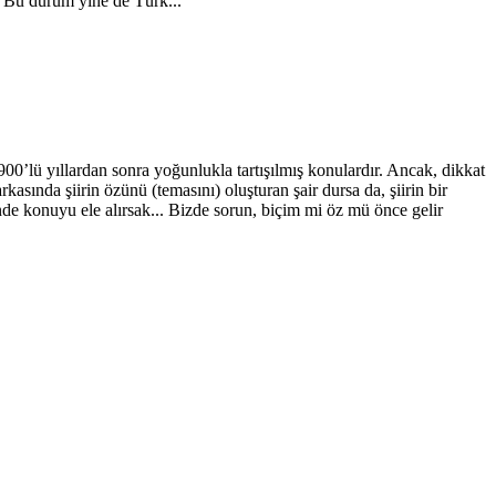
r. Bu durum yine de Türk...
e 1900’lü yıllardan sonra yoğunlukla tartışılmış konulardır. Ancak, dikkat
rkasında şiirin özünü (temasını) oluşturan şair dursa da, şiirin bir
nde konuyu ele alırsak... Bizde sorun, biçim mi öz mü önce gelir