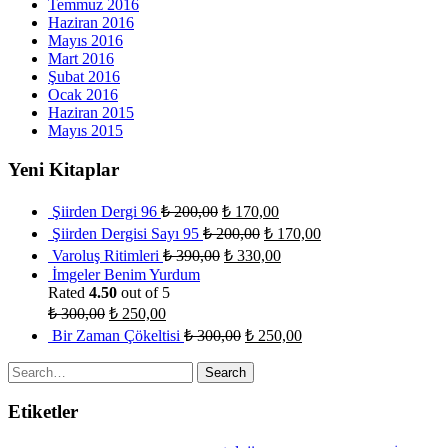
Temmuz 2016
Haziran 2016
Mayıs 2016
Mart 2016
Şubat 2016
Ocak 2016
Haziran 2015
Mayıs 2015
Yeni Kitaplar
Şiirden Dergi 96
₺
200,00
₺
170,00
Şiirden Dergisi Sayı 95
₺
200,00
₺
170,00
Varoluş Ritimleri
₺
390,00
₺
330,00
İmgeler Benim Yurdum
Rated
4.50
out of 5
₺
300,00
₺
250,00
Bir Zaman Çökeltisi
₺
300,00
₺
250,00
Search
for:
Etiketler