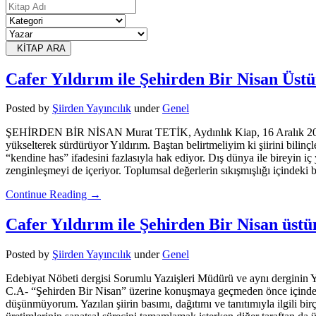
KİTAP ARA
Cafer Yıldırım ile Şehirden Bir Nisan Üst
Posted
by
Şiirden Yayıncılık
under
Genel
ŞEHİRDEN BİR NİSAN Murat TETİK, Aydınlık Kiap, 16 Aralık 2016 “Şeh
yükselterek sürdürüyor Yıldırım. Baştan belirtmeliyim ki şiirini bilin
“kendine has” ifadesini fazlasıyla hak ediyor. Dış dünya ile bireyin iç y
zenginleşmeyi de içeriyor. Toplumsal değerlerin sıkışmışlığı içindeki b
Continue Reading →
Cafer Yıldırım ile Şehirden Bir Nisan üs
Posted
by
Şiirden Yayıncılık
under
Genel
Edebiyat Nöbeti dergisi Sorumlu Yazıişleri Müdürü ve aynı derginin 
C.A- “Şehirden Bir Nisan” üzerine konuşmaya geçmeden önce içinde b
düşünmüyorum. Yazılan şiirin basımı, dağıtımı ve tanıtımıyla ilgili bir