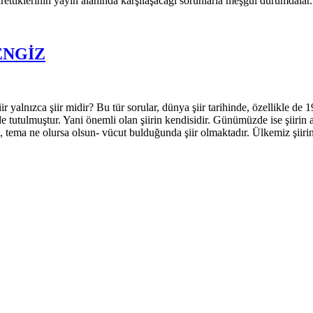
ürettiklerinin yayın alanında karşılaşacağı sorunlarla meşgul durumdala
ENGİZ
şiir yalnızca şiir midir? Bu tür sorular, dünya şiir tarihinde, özellikle d
nde tutulmuştur. Yani önemli olan şiirin kendisidir. Günümüzde ise şiirin a
 tema ne olursa olsun- vücut bulduğunda şiir olmaktadır. Ülkemiz şiiri