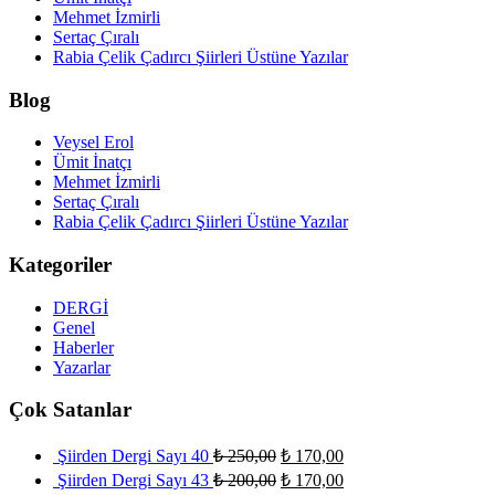
Mehmet İzmirli
Sertaç Çıralı
Rabia Çelik Çadırcı Şiirleri Üstüne Yazılar
Blog
Veysel Erol
Ümit İnatçı
Mehmet İzmirli
Sertaç Çıralı
Rabia Çelik Çadırcı Şiirleri Üstüne Yazılar
Kategoriler
DERGİ
Genel
Haberler
Yazarlar
Çok Satanlar
Şiirden Dergi Sayı 40
₺
250,00
₺
170,00
Şiirden Dergi Sayı 43
₺
200,00
₺
170,00