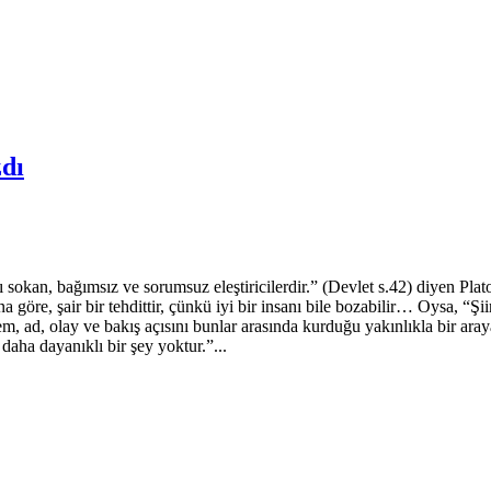
zdı
n, bağımsız ve sorumsuz eleştiricilerdir.” (Devlet s.42) diyen Platon
 göre, şair bir tehdittir, çünkü iyi bir insanı bile bozabilir… Oysa, “Şi
eylem, ad, olay ve bakış açısını bunlar arasında kurduğu yakınlıkla bir 
daha dayanıklı bir şey yoktur.”...