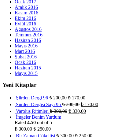
Ocak 2017
Aralık 2016
Kasım 2016
Ekim 2016
Eylül 2016
Ağustos 2016
Temmuz 2016
Haziran 2016
Mayıs 2016
Mart 2016
Şubat 2016
Ocak 2016
Haziran 2015
Mayıs 2015
Yeni Kitaplar
Şiirden Dergi 96
₺
200,00
₺
170,00
Şiirden Dergisi Sayı 95
₺
200,00
₺
170,00
Varoluş Ritimleri
₺
390,00
₺
330,00
İmgeler Benim Yurdum
Rated
4.50
out of 5
₺
300,00
₺
250,00
Bir Zaman Çökeltisi
₺
300,00
₺
250,00