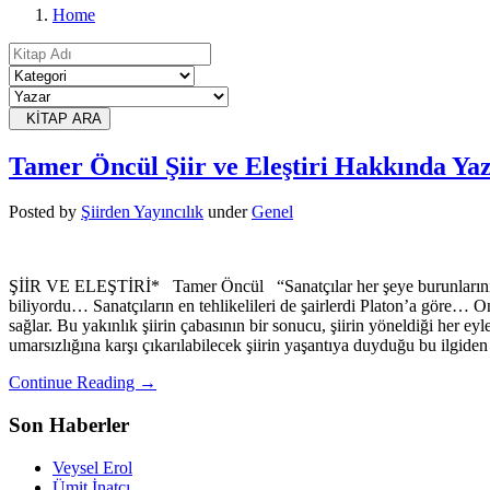
Home
KİTAP ARA
Tamer Öncül Şiir ve Eleştiri Hakkında Ya
Posted
by
Şiirden Yayıncılık
under
Genel
ŞİİR VE ELEŞTİRİ* Tamer Öncül “Sanatçılar her şeye burunlarını soka
biliyordu… Sanatçıların en tehlikelileri de şairlerdi Platon’a göre… Ona
sağlar. Bu yakınlık şiirin çabasının bir sonucu, şiirin yöneldiği her 
umarsızlığına karşı çıkarılabilecek şiirin yaşantıya duyduğu bu ilgiden 
Continue Reading →
Son Haberler
Veysel Erol
Ümit İnatçı