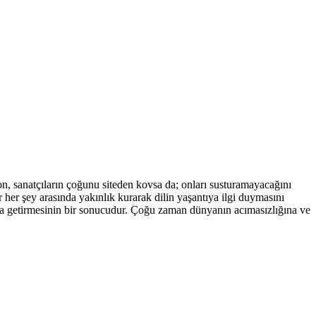
, sanatçıların çoğunu siteden kovsa da; onları susturamayacağını
ir her şey arasında yakınlık kurarak dilin yaşantıya ilgi duymasını
araya getirmesinin bir sonucudur. Çoğu zaman dünyanın acımasızlığına ve