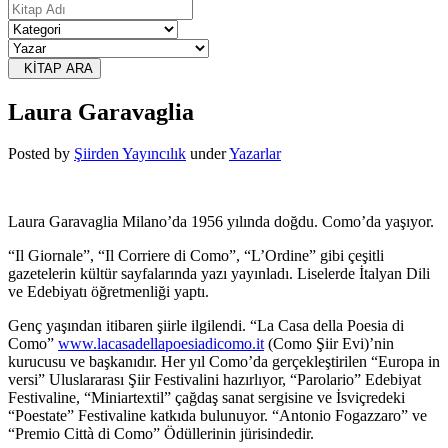
KİTAP ARA
Laura Garavaglia
Posted
by
Şiirden Yayıncılık
under
Yazarlar
Laura Garavaglia Milano’da 1956 yılında doğdu. Como’da yaşıyor.
“Il Giornale”, “Il Corriere di Como”, “L’Ordine” gibi çeşitli
gazetelerin kültür sayfalarında yazı yayınladı. Liselerde İtalyan Dili
ve Edebiyatı öğretmenliği yaptı.
Genç yaşından itibaren şiirle ilgilendi. “La Casa della Poesia di
Como”
www.lacasadellapoesiadicomo.it
(Como Şiir Evi)’nin
kurucusu ve başkanıdır. Her yıl Como’da gerçekleştirilen “Europa in
versi” Uluslararası Şiir Festivalini hazırlıyor, “Parolario” Edebiyat
Festivaline, “Miniartextil” çağdaş sanat sergisine ve İsviçredeki
“Poestate” Festivaline katkıda bulunuyor. “Antonio Fogazzaro” ve
“Premio Città di Como” Ödüllerinin jürisindedir.