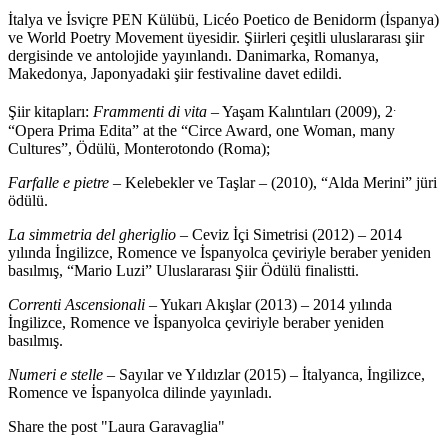
İtalya ve İsviçre PEN Külübü, Licéo Poetico de Benidorm (İspanya)
ve World Poetry Movement üyesidir. Şiirleri çeşitli uluslararası şiir
dergisinde ve antolojide yayınlandı. Danimarka, Romanya,
Makedonya, Japonyadaki şiir festivaline davet edildi.
.
Şiir kitapları:
Frammenti di vita
– Yaşam Kalıntıları (2009), 2
“Opera Prima Edita” at the “Circe Award, one Woman, many
Cultures”, Ödülü, Monterotondo (Roma);
Farfalle e pietre
– Kelebekler ve Taşlar – (2010), “Alda Merini” jüri
ödülü.
La
simmetria del gheriglio –
Ceviz İçi Simetrisi (2012) – 2014
yılında İngilizce, Romence ve İspanyolca çeviriyle beraber yeniden
basılmış, “Mario Luzi” Uluslararası Şiir Ödülü finalistti.
Correnti Ascensionali
– Yukarı Akışlar (2013) – 2014 yılında
İngilizce, Romence ve İspanyolca çeviriyle beraber yeniden
basılmış.
Numeri e stelle
– Sayılar ve Yıldızlar (2015) – İtalyanca, İngilizce,
Romence ve İspanyolca dilinde yayınladı.
Share the post "Laura Garavaglia"