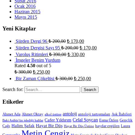
Şubat 2016
Ocak 2016
Haziran 2015
Mayıs 2015
Yeni Kitaplar
Şiirden Dergi 96
₺
200,00
₺
170,00
Şiirden Dergisi Sayı 95
₺
200,00
₺
170,00
Varoluş Ritimleri
₺
390,00
₺
330,00
İmgeler Benim Yurdum
Rated
4.50
out of 5
₺
300,00
₺
250,00
Bir Zaman Çökeltisi
₺
300,00
₺
250,00
Search for:
Etiketler
antoloji
Ahmet Ada
Ahmet Oktay
antoloji tartışmaları
Aşk İlahileri
alkol üstüne
Celal Soycan
Cafer Yıldırım
Esma Özlen
Gençlik
Baki Asiltür'ün işlediği haltlar
Halim Şafak
Hayat Bir Düş
Çağı
haydar ergülen
Laura
Hayat Bir Düş Üstüne
Metin Cengiz
Garavaglia