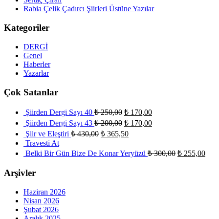
Rabia Çelik Çadırcı Şiirleri Üstüne Yazılar
Kategoriler
DERGİ
Genel
Haberler
Yazarlar
Çok Satanlar
Şiirden Dergi Sayı 40
₺
250,00
₺
170,00
Şiirden Dergi Sayı 43
₺
200,00
₺
170,00
Şiir ve Eleştiri
₺
430,00
₺
365,50
Travesti At
Belki Bir Gün Bize De Konar Yeryüzü
₺
300,00
₺
255,00
Arşivler
Haziran 2026
Nisan 2026
Şubat 2026
Aralık 2025