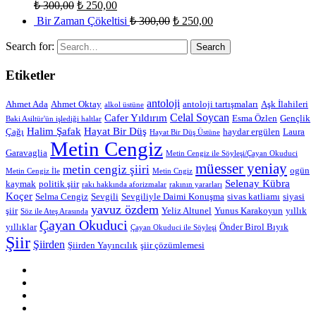
₺
300,00
₺
250,00
Bir Zaman Çökeltisi
₺
300,00
₺
250,00
Search for:
Etiketler
antoloji
Ahmet Ada
Ahmet Oktay
antoloji tartışmaları
Aşk İlahileri
alkol üstüne
Celal Soycan
Cafer Yıldırım
Esma Özlen
Gençlik
Baki Asiltür'ün işlediği haltlar
Halim Şafak
Hayat Bir Düş
Çağı
haydar ergülen
Laura
Hayat Bir Düş Üstüne
Metin Cengiz
Garavaglia
Metin Cengiz ile Söyleşi/Çayan Okuduci
müesser yeniay
metin cengiz şiiri
ogün
Metin Cengiz İle
Metin Cngiz
Selenay Kübra
kaymak
politik şiir
rakı hakkında aforizmalar
rakının yararları
Koçer
Selma Cengiz
Sevgili
Sevgiliyle Daimi Konuşma
sivas katliamı
siyasi
yavuz özdem
şiir
Yeliz Altunel
Yunus Karakoyun
yıllık
Söz ile Ateş Arasında
Çayan Okuduci
yıllıklar
Önder Birol Bıyık
Çayan Okuduci ile Söyleşi
Şiir
Şiirden
Şiirden Yayıncılık
şiir çözümlemesi