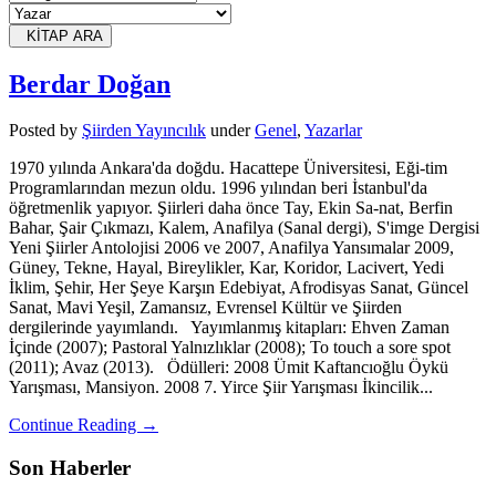
KİTAP ARA
Berdar Doğan
Posted
by
Şiirden Yayıncılık
under
Genel
,
Yazarlar
1970 yılında Ankara'da doğdu. Hacattepe Üniversitesi, Eği-tim
Programlarından mezun oldu. 1996 yılından beri İstanbul'da
öğretmenlik yapıyor. Şiirleri daha önce Tay, Ekin Sa-nat, Berfin
Bahar, Şair Çıkmazı, Kalem, Anafilya (Sanal dergi), S'imge Dergisi
Yeni Şiirler Antolojisi 2006 ve 2007, Anafilya Yansımalar 2009,
Güney, Tekne, Hayal, Bireylikler, Kar, Koridor, Lacivert, Yedi
İklim, Şehir, Her Şeye Karşın Edebiyat, Afrodisyas Sanat, Güncel
Sanat, Mavi Yeşil, Zamansız, Evrensel Kültür ve Şiirden
dergilerinde yayımlandı. Yayımlanmış kitapları: Ehven Zaman
İçinde (2007); Pastoral Yalnızlıklar (2008); To touch a sore spot
(2011); Avaz (2013). Ödülleri: 2008 Ümit Kaftancıoğlu Öykü
Yarışması, Mansiyon. 2008 7. Yirce Şiir Yarışması İkincilik...
Continue Reading →
Son Haberler