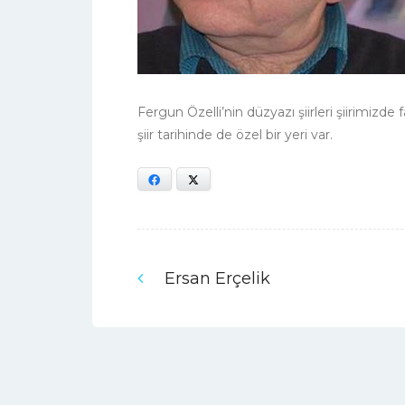
Fergun Özelli’nin düzyazı şiirleri şiirimizde
şiir tarihinde de özel bir yeri var.
Facebook
X
Ersan Erçelik
Yazı
Previous
post:
gezinmesi