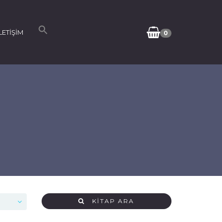
LETİŞİM
0
KİTAP ARA