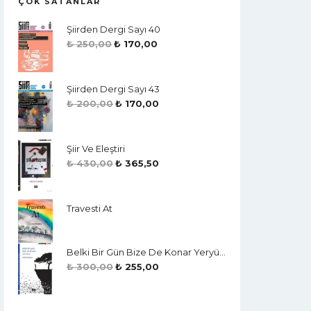
ÇOK SATANLAR
Şiirden Dergi Sayı 40
₺
250,00
₺
170,00
Şiirden Dergi Sayı 43
₺
200,00
₺
170,00
Şiir Ve Eleştiri
₺
430,00
₺
365,50
Travesti At
Belki Bir Gün Bize De Konar Yeryüzü
₺
300,00
₺
255,00