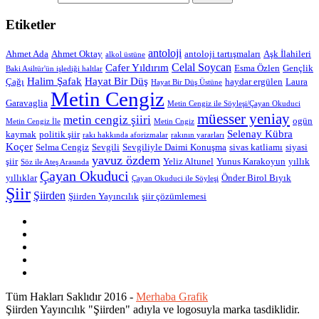
Etiketler
antoloji
Ahmet Ada
Ahmet Oktay
antoloji tartışmaları
Aşk İlahileri
alkol üstüne
Celal Soycan
Cafer Yıldırım
Esma Özlen
Gençlik
Baki Asiltür'ün işlediği haltlar
Halim Şafak
Hayat Bir Düş
Çağı
haydar ergülen
Laura
Hayat Bir Düş Üstüne
Metin Cengiz
Garavaglia
Metin Cengiz ile Söyleşi/Çayan Okuduci
müesser yeniay
metin cengiz şiiri
ogün
Metin Cengiz İle
Metin Cngiz
Selenay Kübra
kaymak
politik şiir
rakı hakkında aforizmalar
rakının yararları
Koçer
Selma Cengiz
Sevgili
Sevgiliyle Daimi Konuşma
sivas katliamı
siyasi
yavuz özdem
şiir
Yeliz Altunel
Yunus Karakoyun
yıllık
Söz ile Ateş Arasında
Çayan Okuduci
yıllıklar
Önder Birol Bıyık
Çayan Okuduci ile Söyleşi
Şiir
Şiirden
Şiirden Yayıncılık
şiir çözümlemesi
Tüm Hakları Saklıdır 2016 -
Merhaba Grafik
Şiirden Yayıncılık "Şiirden" adıyla ve logosuyla marka tasdiklidir.