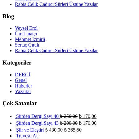
Rabia Çelik Çadırcı Şiirleri Üstüne Yazılar
Blog
Veysel Erol
Ümit İnatçı
Mehmet İzmirli
Sertaç Çıralı
Rabia Çelik Çadırcı Şiirleri Üstüne Yazılar
Kategoriler
DERGİ
Genel
Haberler
Yazarlar
Çok Satanlar
Şiirden Dergi Sayı 40
₺
250,00
₺
170,00
Şiirden Dergi Sayı 43
₺
200,00
₺
170,00
Şiir ve Eleştiri
₺
430,00
₺
365,50
Travesti At