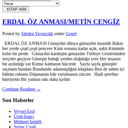
KİTAP ARA
ERDAL ÖZ ANMASI/METİN CENGİZ
Posted
by
Şiirden Yayıncılık
under
Genel
ERDAL ÖZ ANMASI Günaydın dünya günaydın insanlık Bakın
her yerde çeşit çeşit pencere Kimi sonuna kadar açık, ışıklı Kiminde
kalın bir perde Günaydın kardeşim günaydın Türkiye Gözlerimden
serçeler geçiyor Güneşin battığı yerden doğduğu yere Her insanın
bir aydınlığı var Kimse kalmasın hücrede Sayfa sayfa güneşler
saçmam bundan Bundandır adanmışlığım kitaplara Ben de tattım iyi
bilirim ruhunu Düşmanım bile vurulmasın zincire Hadi şerefine
hürriyetin Bir yudum rakı daha içelim
Continue Reading →
Son Haberler
Veysel Erol
Ümit İnatçı
Mehmet İzmirli
Sertaç Çıralı