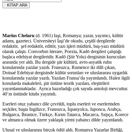
KİTAP ARA
Marius Chelaru
(d. 1961) Iaşi, Romanya; yazar, yayımcı, kültür
adamı, gazeteci. Üniversiteyi İaşi’de okudu, çeşitli dergilerde
redaktör, şef-redaktör, editör, yazı işleri müdürü, baş-yazı müdürü
olarak çalıştı. Convorbırı lıterare, Poezia, Kadō dergileri çalıştığı
başlıca edebiyat dergileridir. Kadō (Şiir Yolu) dergisinin kurucuları
arasında yer aldı. Bu dergide şiir kültürü, avro-asyatik ruhu
konularında yazılar yazdı. Fransızca, Rumence iki dilli çıkan,
Doinaé Edebiyat dergisinde kültür sorunları ve uluslararası uygarlık
konularında yazılar yazdı. Yazıları Fransa’da yayımlandı. Halen ilgili
konularda makaleleri, şiir üstüne teorik yazıları, eleştirileri
yayımlanmaktadır. Ayrıca hazırladığı çok sayıda antoloji mevcuttur.
40’ın üstünde kitabı yayımdı.
Eserleri otuz yabancı dile çevrildi, toplu eserleri ve eserlerinden
seçkiler, başta İngilizce, Fransızca, İspanyolca, Japonca, Arabça,
Bulgarca, İbranice, Türkçe, Kırım Tatarca, Macarca, Sırpça, Korece
ve almanca olmak üzere yaklaşık yirmi yabancı dilde yayımlandı.
Ulusal ve uluslararası birçok ödül aldı. Romanya Yazarlar Birliği,