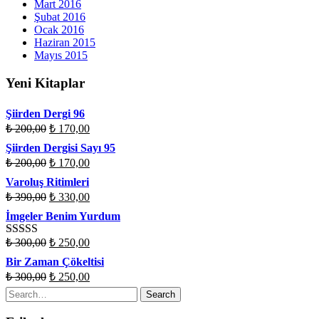
Mart 2016
Şubat 2016
Ocak 2016
Haziran 2015
Mayıs 2015
Yeni Kitaplar
Şiirden Dergi 96
₺
200,00
₺
170,00
Şiirden Dergisi Sayı 95
₺
200,00
₺
170,00
Varoluş Ritimleri
₺
390,00
₺
330,00
İmgeler Benim Yurdum
₺
300,00
₺
250,00
Rated
4.50
out of 5
Bir Zaman Çökeltisi
₺
300,00
₺
250,00
Search
for: