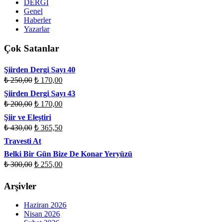
DERGİ
Genel
Haberler
Yazarlar
Çok Satanlar
Şiirden Dergi Sayı 40
₺
250,00
₺
170,00
Şiirden Dergi Sayı 43
₺
200,00
₺
170,00
Şiir ve Eleştiri
₺
430,00
₺
365,50
Travesti At
Belki Bir Gün Bize De Konar Yeryüzü
₺
300,00
₺
255,00
Arşivler
Haziran 2026
Nisan 2026