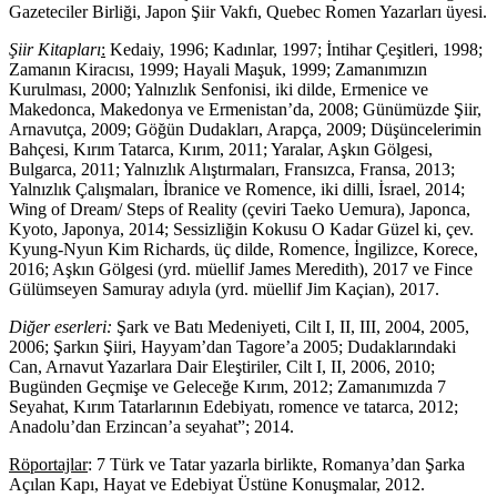
Gazeteciler Birliği, Japon Şiir Vakfı, Quebec Romen Yazarları üyesi.
Şiir Kitapları
:
Kedaiy, 1996; Kadınlar, 1997; İntihar Çeşitleri, 1998;
Zamanın Kiracısı, 1999; Hayali Maşuk, 1999; Zamanımızın
Kurulması, 2000; Yalnızlık Senfonisi, iki dilde, Ermenice ve
Makedonca, Makedonya ve Ermenistan’da, 2008; Günümüzde Şiir,
Arnavutça, 2009; Göğün Dudakları, Arapça, 2009; Düşüncelerimin
Bahçesi, Kırım Tatarca, Kırım, 2011; Yaralar, Aşkın Gölgesi,
Bulgarca, 2011; Yalnızlık Alıştırmaları, Fransızca, Fransa, 2013;
Yalnızlık Çalışmaları, İbranice ve Romence, iki dilli, İsrael, 2014;
Wing of Dream/ Steps of Reality (çeviri Taeko Uemura), Japonca,
Kyoto, Japonya, 2014; Sessizliğin Kokusu O Kadar Güzel ki, çev.
Kyung-Nyun Kim Richards, üç dilde, Romence, İngilizce, Korece,
2016; Aşkın Gölgesi (yrd. müellif James Meredith), 2017 ve Fince
Gülümseyen Samuray adıyla (yrd. müellif Jim Kaçian), 2017.
Diğer eserleri:
Şark ve Batı Medeniyeti, Cilt I, II, III, 2004, 2005,
2006; Şarkın Şiiri, Hayyam’dan Tagore’a 2005; Dudaklarındaki
Can, Arnavut Yazarlara Dair Eleştiriler, Cilt I, II, 2006, 2010;
Bugünden Geçmişe ve Geleceğe Kırım, 2012; Zamanımızda 7
Seyahat, Kırım Tatarlarının Edebiyatı, romence ve tatarca, 2012;
Anadolu’dan Erzincan’a seyahat”; 2014.
Röportajlar
: 7 Türk ve Tatar yazarla birlikte, Romanya’dan Şarka
Açılan Kapı, Hayat ve Edebiyat Üstüne Konuşmalar, 2012.