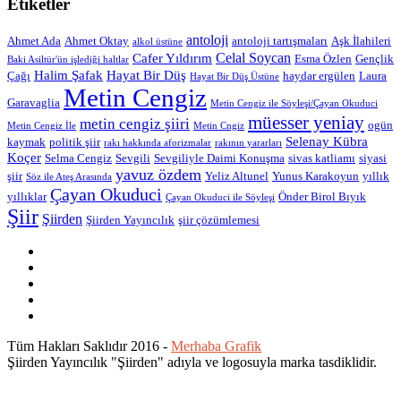
Etiketler
antoloji
Ahmet Ada
Ahmet Oktay
antoloji tartışmaları
Aşk İlahileri
alkol üstüne
Celal Soycan
Cafer Yıldırım
Esma Özlen
Gençlik
Baki Asiltür'ün işlediği haltlar
Halim Şafak
Hayat Bir Düş
Çağı
haydar ergülen
Laura
Hayat Bir Düş Üstüne
Metin Cengiz
Garavaglia
Metin Cengiz ile Söyleşi/Çayan Okuduci
müesser yeniay
metin cengiz şiiri
ogün
Metin Cengiz İle
Metin Cngiz
Selenay Kübra
kaymak
politik şiir
rakı hakkında aforizmalar
rakının yararları
Koçer
Selma Cengiz
Sevgili
Sevgiliyle Daimi Konuşma
sivas katliamı
siyasi
yavuz özdem
şiir
Yeliz Altunel
Yunus Karakoyun
yıllık
Söz ile Ateş Arasında
Çayan Okuduci
yıllıklar
Önder Birol Bıyık
Çayan Okuduci ile Söyleşi
Şiir
Şiirden
Şiirden Yayıncılık
şiir çözümlemesi
Tüm Hakları Saklıdır 2016 -
Merhaba Grafik
Şiirden Yayıncılık "Şiirden" adıyla ve logosuyla marka tasdiklidir.