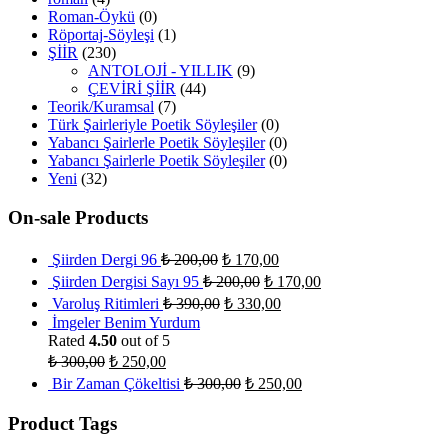
Roman-Öykü
(0)
Röportaj-Söyleşi
(1)
ŞİİR
(230)
ANTOLOJİ - YILLIK
(9)
ÇEVİRİ ŞİİR
(44)
Teorik/Kuramsal
(7)
Türk Şairleriyle Poetik Söyleşiler
(0)
Yabancı Şairlerle Poetik Söyleşiler
(0)
Yabancı Şairlerle Poetik Söyleşiler
(0)
Yeni
(32)
On-sale Products
Şiirden Dergi 96
₺
200,00
₺
170,00
Şiirden Dergisi Sayı 95
₺
200,00
₺
170,00
Varoluş Ritimleri
₺
390,00
₺
330,00
İmgeler Benim Yurdum
Rated
4.50
out of 5
₺
300,00
₺
250,00
Bir Zaman Çökeltisi
₺
300,00
₺
250,00
Product Tags