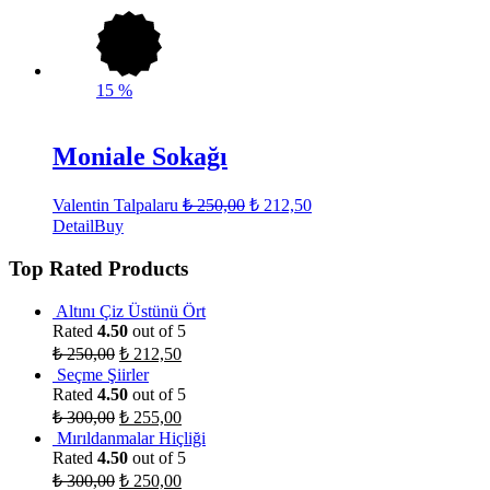
15
%
Moniale Sokağı
Valentin Talpalaru
₺
250,00
₺
212,50
Detail
Buy
Top Rated Products
Altını Çiz Üstünü Ört
Rated
4.50
out of 5
₺
250,00
₺
212,50
Seçme Şiirler
Rated
4.50
out of 5
₺
300,00
₺
255,00
Mırıldanmalar Hiçliği
Rated
4.50
out of 5
₺
300,00
₺
250,00