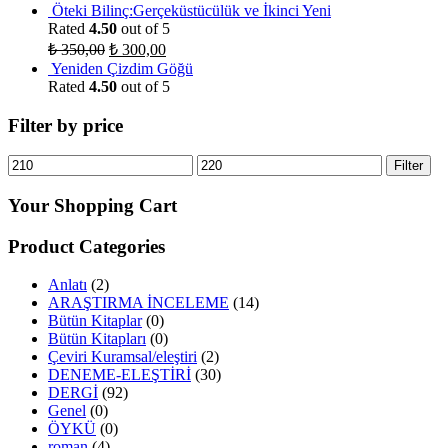
Öteki Bilinç:Gerçeküstücülük ve İkinci Yeni
Rated
4.50
out of 5
₺
350,00
₺
300,00
Yeniden Çizdim Göğü
Rated
4.50
out of 5
Filter by price
Filter
Your Shopping Cart
Product Categories
Anlatı
(2)
ARAŞTIRMA İNCELEME
(14)
Bütün Kitaplar
(0)
Bütün Kitapları
(0)
Çeviri Kuramsal/eleştiri
(2)
DENEME-ELEŞTİRİ
(30)
DERGİ
(92)
Genel
(0)
ÖYKÜ
(0)
roman
(4)