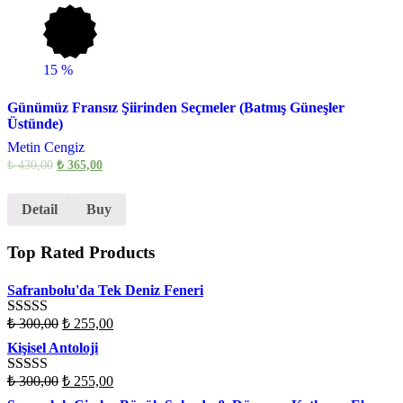
15
%
Günümüz Fransız Şiirinden Seçmeler (Batmış Güneşler
Üstünde)
Metin Cengiz
₺
430,00
₺
365,00
Detail
Buy
Top Rated Products
Safranbolu'da Tek Deniz Feneri
₺
300,00
₺
255,00
Rated
4.50
out of 5
Kişisel Antoloji
₺
300,00
₺
255,00
Rated
4.50
out of 5