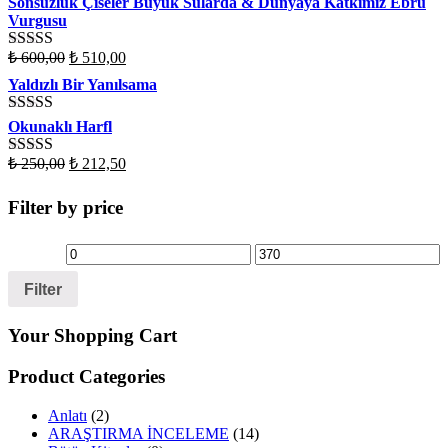
Sonsuzluk Çiseler Büyük Sularda & Dünyaya Katkımız Ebru
Vurgusu
₺
600,00
₺
510,00
Rated
4.50
out of 5
Yaldızlı Bir Yanılsama
Rated
4.50
Okunaklı Harfl
out of 5
₺
250,00
₺
212,50
Rated
4.50
out of 5
Filter by price
Filter
Your Shopping Cart
Product Categories
Anlatı
(2)
ARAŞTIRMA İNCELEME
(14)