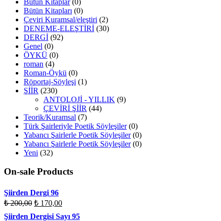
Bütün Kitaplar
(0)
Bütün Kitapları
(0)
Çeviri Kuramsal/eleştiri
(2)
DENEME-ELEŞTİRİ
(30)
DERGİ
(92)
Genel
(0)
ÖYKÜ
(0)
roman
(4)
Roman-Öykü
(0)
Röportaj-Söyleşi
(1)
ŞİİR
(230)
ANTOLOJİ - YILLIK
(9)
ÇEVİRİ ŞİİR
(44)
Teorik/Kuramsal
(7)
Türk Şairleriyle Poetik Söyleşiler
(0)
Yabancı Şairlerle Poetik Söyleşiler
(0)
Yabancı Şairlerle Poetik Söyleşiler
(0)
Yeni
(32)
On-sale Products
Şiirden Dergi 96
₺
200,00
₺
170,00
Şiirden Dergisi Sayı 95