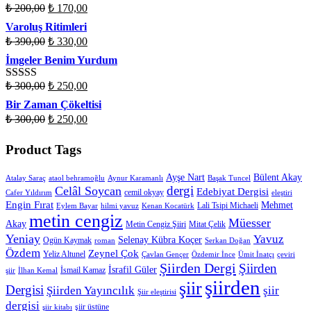
₺
200,00
₺
170,00
Varoluş Ritimleri
₺
390,00
₺
330,00
İmgeler Benim Yurdum
₺
300,00
₺
250,00
Rated
4.50
out of 5
Bir Zaman Çökeltisi
₺
300,00
₺
250,00
Product Tags
Ayşe Nart
Bülent Akay
Atalay Saraç
ataol behramoğlu
Aynur Karamanlı
Başak Tuncel
dergi
Celâl Soycan
Edebiyat Dergisi
cemil okyay
Cafer Yıldırım
eleştiri
Engin Fırat
Mehmet
Lali Tsipi Michaeli
Eylem Bayar
hilmi yavuz
Kenan Kocatürk
metin cengiz
Müesser
Akay
Metin Cengiz Şiiri
Mitat Çelik
Yeniay
Yavuz
Selenay Kübra Koçer
Ogün Kaymak
roman
Serkan Doğan
Özdem
Zeynel Çok
Yeliz Altunel
Çavlan Gençer
Özdemir İnce
Ümit İnatçı
çeviri
Şiirden Dergi
Şiirden
İsrafil Güler
İsmail Kamaz
şiir
İlhan Kemal
şiirden
şiir
Dergisi
Şiirden Yayıncılık
şiir
Şiir eleştirisi
dergisi
şiir üstüne
şiir kitabı