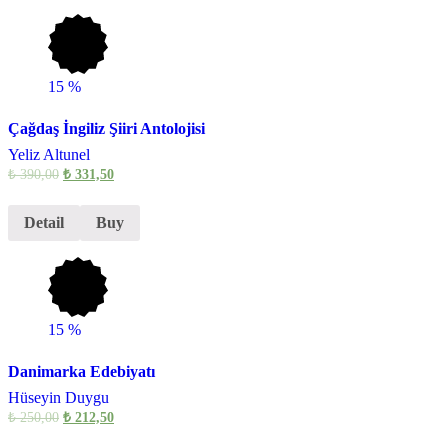
15
%
Çağdaş İngiliz Şiiri Antolojisi
Yeliz Altunel
₺
390,00
₺
331,50
Detail
Buy
15
%
Danimarka Edebiyatı
Hüseyin Duygu
₺
250,00
₺
212,50