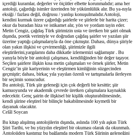
içerdiği kuramlar, değerler ve öiçütler elbette korunmalıdır; ama her
antoloji, çağırdığı isimler üzerinden bir yükümlülük alır. Bu ya-nıyla
eksiği / fazlası değil, doğrusu / yanlışı konuşulmalıdır.Antoloji,
kendini kurmak üzere çağırdığı şairlerle ve şiirlerle bir harita çizer;
okur da buradan hiza ve istikamet alır, yön ve yordam tayin eder.
Metin Cengiz, çağdaş Türk şiirimizin usta ve üretken bir şairi olmak
dışında, poetik verimiyle ve doğrudan çağdaş şairler ve yazılan şiir
üzerine yaptığı çalışmalarıyla da öne çıkmıştır. Dahası, dünya şiiriyle
olan yakın ilişkisi ve çevirmenliği, şiirimizle ilgili
eleştirilerini,yargılarını daha dikkatle izlememizi sağlamıştır . Bu
yanıyla böyle bir antoloji çalışması, kendiliğinden bir değer taşıyor.
Seçilen şairlere ilişkin kısa metin çalışmaları ve örnek şiirler, Metin
Cengiz’in şiir kariyerinin ve eleştirmen kimliğinin süzgecinden
geçmiştir; dahası, birkaç yıla yayılan özenli ve tartışmalarla ilerleyen
bir seçimin sonucudur.
Bu antoloji, Türk şiir geleneği için çok değerli bir kesittir; şiir
kamuoyunda ve akademik çevrede üretken çalışmalara kaynaklık
edecektir. Genç şairin de ilişkisel bir kişilik oluşturabilmesinde,
kendi şiirine eleştirel bir bilinçle bakabilmesinde kıymetli bir
dayanak olacaktır.
Celâl Soycan
Bu kitap alışılmış antolojilerin dışında, aslında 100 yılı aşkın Türk
Şiiri Tarihi, ve bu yüzyılın eleştirel bir okuması olarak da okunmalı.
Antolojiden kastımız bu bağlamda modern Türk Şiirinin geleneğini