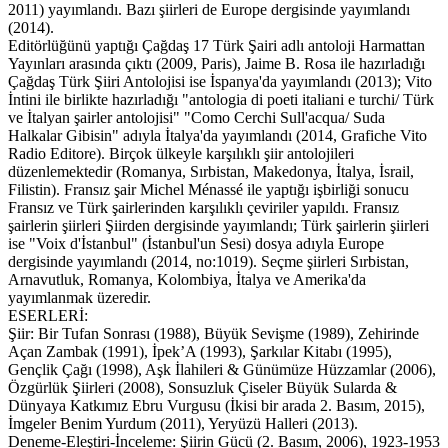
2011) yayımlandı. Bazı şiirleri de Europe dergisinde yayımlandı
(2014).
Editörlüğünü yaptığı Çağdaş 17 Türk Şairi adlı antoloji Harmattan
Yayınları arasında çıktı (2009, Paris), Jaime B. Rosa ile hazırladığı
Çağdaş Türk Şiiri Antolojisi ise İspanya'da yayımlandı (2013); Vito
İntini ile birlikte hazırladığı "antologia di poeti italiani e turchi/ Türk
ve İtalyan şairler antolojisi" "Como Cerchi Sull'acqua/ Suda
Halkalar Gibisin" adıyla İtalya'da yayımlandı (2014, Grafiche Vito
Radio Editore). Birçok ülkeyle karşılıklı şiir antolojileri
düzenlemektedir (Romanya, Sırbistan, Makedonya, İtalya, İsrail,
Filistin). Fransız şair Michel Ménassé ile yaptığı işbirliği sonucu
Fransız ve Türk şairlerinden karşılıklı çeviriler yapıldı. Fransız
şairlerin şiirleri Şiirden dergisinde yayımlandı; Türk şairlerin şiirleri
ise "Voix d'İstanbul" (İstanbul'un Sesi) dosya adıyla Europe
dergisinde yayımlandı (2014, no:1019). Seçme şiirleri Sırbistan,
Arnavutluk, Romanya, Kolombiya, İtalya ve Amerika'da
yayımlanmak üzeredir.
ESERLERİ:
Şiir: Bir Tufan Sonrası (1988), Büyük Sevişme (1989), Zehirinde
Açan Zambak (1991), İpek’A (1993), Şarkılar Kitabı (1995),
Gençlik Çağı (1998), Aşk İlahileri & Günümüze Hüzzamlar (2006),
Özgürlük Şiirleri (2008), Sonsuzluk Çiseler Büyük Sularda &
Dünyaya Katkımız Ebru Vurgusu (İkisi bir arada 2. Basım, 2015),
İmgeler Benim Yurdum (2011), Yeryüzü Halleri (2013).
Deneme-Eleştiri-İnceleme: Şiirin Gücü (2. Basım, 2006), 1923-1953