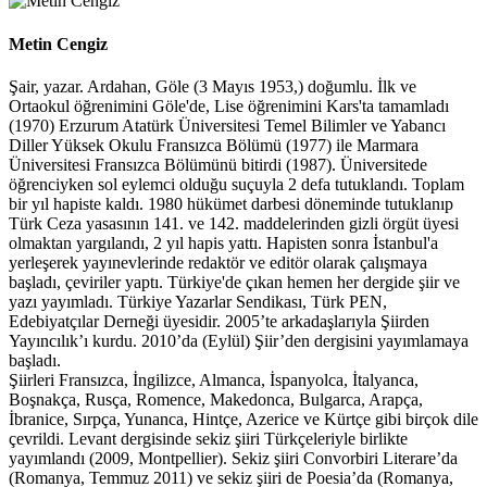
Metin Cengiz
Şair, yazar. Ardahan, Göle (3 Mayıs 1953,) doğumlu. İlk ve
Ortaokul öğrenimini Göle'de, Lise öğrenimini Kars'ta tamamladı
(1970) Erzurum Atatürk Üniversitesi Temel Bilimler ve Yabancı
Diller Yüksek Okulu Fransızca Bölümü (1977) ile Marmara
Üniversitesi Fransızca Bölümünü bitirdi (1987). Üniversitede
öğrenciyken sol eylemci olduğu suçuyla 2 defa tutuklandı. Toplam
bir yıl hapiste kaldı. 1980 hükümet darbesi döneminde tutuklanıp
Türk Ceza yasasının 141. ve 142. maddelerinden gizli örgüt üyesi
olmaktan yargılandı, 2 yıl hapis yattı. Hapisten sonra İstanbul'a
yerleşerek yayınevlerinde redaktör ve editör olarak çalışmaya
başladı, çeviriler yaptı. Türkiye'de çıkan hemen her dergide şiir ve
yazı yayımladı. Türkiye Yazarlar Sendikası, Türk PEN,
Edebiyatçılar Derneği üyesidir. 2005’te arkadaşlarıyla Şiirden
Yayıncılık’ı kurdu. 2010’da (Eylül) Şiir’den dergisini yayımlamaya
başladı.
Şiirleri Fransızca, İngilizce, Almanca, İspanyolca, İtalyanca,
Boşnakça, Rusça, Romence, Makedonca, Bulgarca, Arapça,
İbranice, Sırpça, Yunanca, Hintçe, Azerice ve Kürtçe gibi birçok dile
çevrildi. Levant dergisinde sekiz şiiri Türkçeleriyle birlikte
yayımlandı (2009, Montpellier). Sekiz şiiri Convorbiri Literare’da
(Romanya, Temmuz 2011) ve sekiz şiiri de Poesia’da (Romanya,