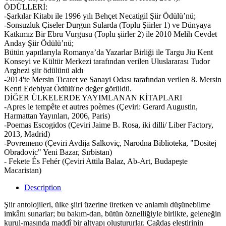
ÖDÜLLERİ:
-Şarkılar Kitabı ile 1996 yılı Behçet Necatigil Şiir Ödülü’nü;
-Sonsuzluk Çiseler Durgun Sularda (Toplu Şiirler 1) ve Dünyaya
Katkımız Bir Ebru Vurgusu (Toplu şiirler 2) ile 2010 Melih Cevdet
Anday Şiir Ödülü’nü;
Bütün yapıtlarıyla Romanya’da Yazarlar Birliği ile Targu Jiu Kent
Konseyi ve Kültür Merkezi tarafından verilen Uluslararası Tudor
Arghezi şiir ödülünü aldı
-2014'te Mersin Ticaret ve Sanayi Odası tarafından verilen 8. Mersin
Kenti Edebiyat Ödülü'ne değer görüldü.
DİĞER ÜLKELERDE YAYIMLANAN KİTAPLARI
-Apres le tempête et autres poèmes (Çeviri: Gerard Augustin,
Harmattan Yayınları, 2006, Paris)
-Poemas Escogidos (Çeviri Jaime B. Rosa, iki dilli/ Liber Factory,
2013, Madrid)
-Povremeno (Çeviri Avdija Salkoviç, Narodna Biblioteka, "Dositej
Obradovic" Yeni Bazar, Sırbistan)
- Fekete És Fehér (Çeviri Attila Balaz, Ab-Art, Budapeşte
Macaristan)
Description
Şiir antolojileri, ülke şiiri üzerine üretken ve anlamlı düşünebilme
imkânı sunarlar; bu bakım-dan, bütün öznelliğiyle birlikte, geleneğin
kurul-masında maddî bir altyapı oluştururlar. Çağdaş eleştirinin