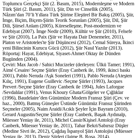
Toplumcu Gerçekçi Şiir (2. Basım, 2015), Modernleşme ve Modern
Türk Şiiri (2. Basım, 2011), Şiir, Din ve Cinsellik (2005),
Nâzım’dan 70’li Yıllara Türk Şiirine Eleştirel Bir Bakış (2005), Şiir,
İmge, Biçim, Biçem-Şiirin Teorik Sorunları (2005), Şiir, Dil, Şiir
Dili, Şiirsel Anlam (2005), Küreselleşme, Post-modernizm ve
Edebiyat (2007). İmge Nedir (2009), Kültür ve Şiir (2010), Felsefe
ve Şiir (2010), La Paix (Şiir ve Hayata Dair Denemeler, 2011),
Platon ve Aristoteles'te Şiir Düşüncesi (2012), Cemal Süreya, İkinci
yeni Bilincinin Kurucu Gücü (2012), Şiir Nasıl Yazılır (2013).
Röportaj: Hayat, Edebiyat, Siyaset-Ahmet Oktay ile Dünden
Bugünden (2004).
Çeviri: Max Jacob / Sahici Mucizeler (derleyen: Ülkü Tamer; 1991),
Aimé Cesaire/ Seçme Şiirler (Eray Canberk ile, 1999, ikinci baskı
2001), Pablo Neruda /Aşk Soneleri (1991), Pablo Neruda (Ateşten
Kılıç, 1991), Eugene Guillevic /Seçme Şiirler (1993), Jacques
Prevert /Seçme Şiirler (Eray Canberk ile 1994), Jules Laforgue
/Sevdalılar (1991), Venus Khoury Ghata/Gölgeler ve Çığlıklar
(1996), Baudelaire’den Günümüze Modern Fransız Şiiri (Çev. ve
haz., 2000), Batmış Güneşler Üstünde Günümüz Fransız Şiirinden
Seçmeler (2005), Naim Araidi/Acıklı Şeyler İçin Bayram (2010),
Gerard Augustin/Seçme Şiirler (Eray Canberk, Başak Aydınalp,
Müesser Yeniay ile, 2011), Michel Cassir/Kişisel Antoloji (Eray
Canberk, Müesser Yeniay ile, 2011), Tahar Bekri/Sabırsız Düşler
(Medine Sivri ile, 2012), Çağdaş İspanyol Şiiri Antolojisi (Müesser
Yeniay ile, 2013), Deniz Şiirleri (Jaime B. Rosa, 2014).