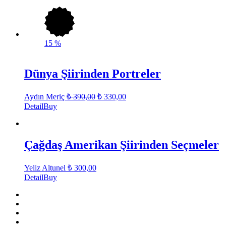
15
%
Dünya Şiirinden Portreler
Aydın Meriç
₺
390,00
₺
330,00
Detail
Buy
Çağdaş Amerikan Şiirinden Seçmeler
Yeliz Altunel
₺
300,00
Detail
Buy