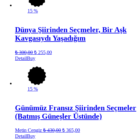
15
%
Dünya Şiirinden Seçmeler, Bir Aşk
Kavgasıydı Yaşadığım
₺
300,00
₺
255,00
Detail
Buy
15
%
Günümüz Fransız Şiirinden Seçmeler
(Batmış Güneşler Üstünde)
Metin Cengiz
₺
430,00
₺
365,00
Detail
Buy