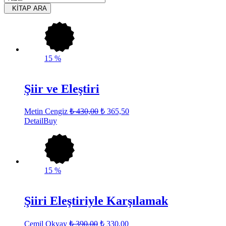
KİTAP ARA
15
%
Şiir ve Eleştiri
Metin Cengiz
₺
430,00
₺
365,50
Detail
Buy
15
%
Şiiri Eleştiriyle Karşılamak
Cemil Okyay
₺
390,00
₺
330,00