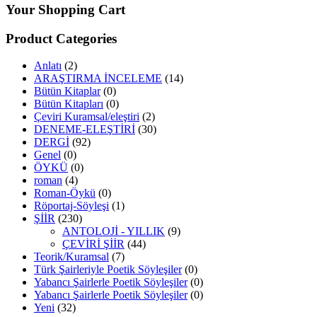
Your Shopping Cart
Product Categories
Anlatı
(2)
ARAŞTIRMA İNCELEME
(14)
Bütün Kitaplar
(0)
Bütün Kitapları
(0)
Çeviri Kuramsal/eleştiri
(2)
DENEME-ELEŞTİRİ
(30)
DERGİ
(92)
Genel
(0)
ÖYKÜ
(0)
roman
(4)
Roman-Öykü
(0)
Röportaj-Söyleşi
(1)
ŞİİR
(230)
ANTOLOJİ - YILLIK
(9)
ÇEVİRİ ŞİİR
(44)
Teorik/Kuramsal
(7)
Türk Şairleriyle Poetik Söyleşiler
(0)
Yabancı Şairlerle Poetik Söyleşiler
(0)
Yabancı Şairlerle Poetik Söyleşiler
(0)
Yeni
(32)