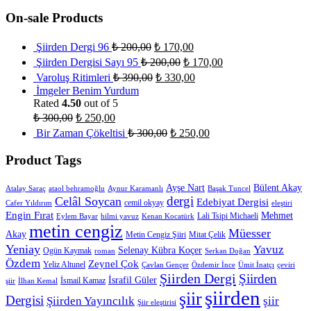
On-sale Products
Şiirden Dergi 96
₺
200,00
₺
170,00
Şiirden Dergisi Sayı 95
₺
200,00
₺
170,00
Varoluş Ritimleri
₺
390,00
₺
330,00
İmgeler Benim Yurdum
Rated
4.50
out of 5
₺
300,00
₺
250,00
Bir Zaman Çökeltisi
₺
300,00
₺
250,00
Product Tags
Ayşe Nart
Bülent Akay
Atalay Saraç
ataol behramoğlu
Aynur Karamanlı
Başak Tuncel
dergi
Celâl Soycan
Edebiyat Dergisi
cemil okyay
Cafer Yıldırım
eleştiri
Engin Fırat
Mehmet
Lali Tsipi Michaeli
Eylem Bayar
hilmi yavuz
Kenan Kocatürk
metin cengiz
Müesser
Akay
Metin Cengiz Şiiri
Mitat Çelik
Yeniay
Yavuz
Selenay Kübra Koçer
Ogün Kaymak
roman
Serkan Doğan
Özdem
Zeynel Çok
Yeliz Altunel
Çavlan Gençer
Özdemir İnce
Ümit İnatçı
çeviri
Şiirden Dergi
Şiirden
İsrafil Güler
İsmail Kamaz
şiir
İlhan Kemal
şiirden
şiir
Dergisi
Şiirden Yayıncılık
şiir
Şiir eleştirisi