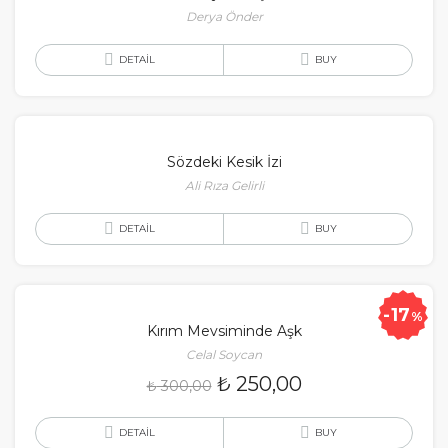
Derya Önder
DETAIL
BUY
Sözdeki Kesik İzi
Ali Rıza Gelirli
DETAIL
BUY
17
%
Kırım Mevsiminde Aşk
Celal Soycan
₺
250,00
₺
300,00
DETAIL
BUY