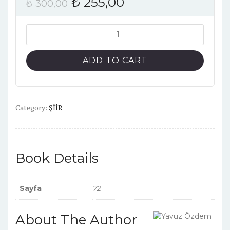
₺
255,00
₺
300,00
ratings
Yer
Gece
Dinlenir
ADD TO CART
quantity
Category:
ŞİİR
Book Details
Sayfa
72
About The Author