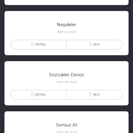
Neşideler
Behruz Kia
DETAIL
BUY
Sözcükler Denizi
Ahmet Ada
DETAIL
BUY
Sonsuz At
Ahmet Ada