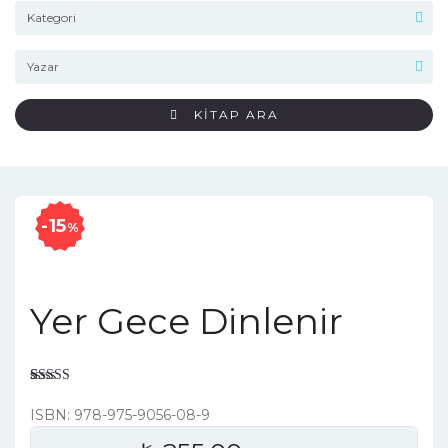
KİTAP ARA
15
%
Yer Gece Dinlenir
Rated
2
4.50
out of 5
ISBN: 978-975-9056-08-9
based on
customer