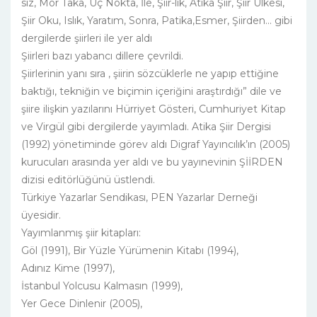
siz, Mor Taka, Üç Nokta, İle, Şiir-lik, Atika Şiir, Şiir Ülkesi,
Şiir Oku, Islık, Yaratım, Sonra, Patika,Esmer, Şiirden... gibi
dergilerde şiirleri ile yer aldı
Şiirleri bazı yabancı dillere çevrildi.
Şiirlerinin yanı sıra , şiirin sözcüklerle ne yapıp ettiğine
baktığı, tekniğin ve biçimin içeriğini araştırdığı” dile ve
şiire ilişkin yazılarını Hürriyet Gösteri, Cumhuriyet Kitap
ve Virgül gibi dergilerde yayımladı. Atika Şiir Dergisi
(1992) yönetiminde görev aldı Digraf Yayıncılık’ın (2005)
kurucuları arasında yer aldı ve bu yayınevinin ŞİİRDEN
dizisi editörlüğünü üstlendi.
Türkiye Yazarlar Sendikası, PEN Yazarlar Derneği
üyesidir.
Yayımlanmış şiir kitapları:
Göl (1991), Bir Yüzle Yürümenin Kitabı (1994),
Adınız Kime (1997),
İstanbul Yolcusu Kalmasın (1999),
Yer Gece Dinlenir (2005),