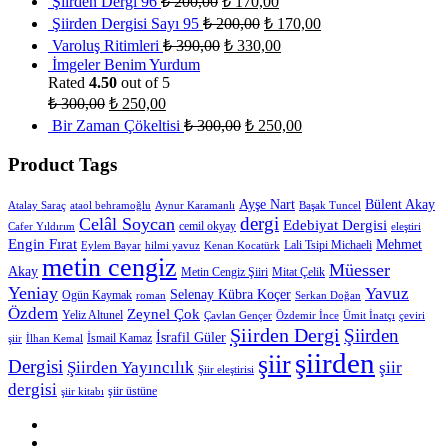
Şiirden Dergi 96
₺
200,00
₺
170,00
Şiirden Dergisi Sayı 95
₺
200,00
₺
170,00
Varoluş Ritimleri
₺
390,00
₺
330,00
İmgeler Benim Yurdum
Rated
4.50
out of 5
₺
300,00
₺
250,00
Bir Zaman Çökeltisi
₺
300,00
₺
250,00
Product Tags
Ayşe Nart
Bülent Akay
Atalay Saraç
ataol behramoğlu
Aynur Karamanlı
Başak Tuncel
dergi
Celâl Soycan
Edebiyat Dergisi
cemil okyay
Cafer Yıldırım
eleştiri
Engin Fırat
Mehmet
Lali Tsipi Michaeli
Eylem Bayar
hilmi yavuz
Kenan Kocatürk
metin cengiz
Müesser
Akay
Metin Cengiz Şiiri
Mitat Çelik
Yeniay
Yavuz
Selenay Kübra Koçer
Ogün Kaymak
roman
Serkan Doğan
Özdem
Zeynel Çok
Yeliz Altunel
Çavlan Gençer
Özdemir İnce
Ümit İnatçı
çeviri
Şiirden Dergi
Şiirden
İsrafil Güler
İsmail Kamaz
şiir
İlhan Kemal
şiirden
şiir
Dergisi
Şiirden Yayıncılık
şiir
Şiir eleştirisi
dergisi
şiir üstüne
şiir kitabı