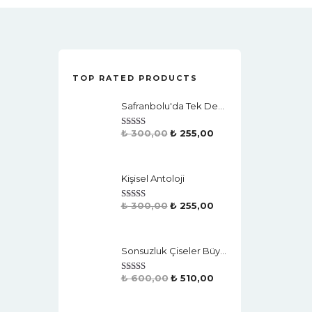
TOP RATED PRODUCTS
Safranbolu'da Tek Deniz Feneri
₺
300,00
₺
255,00
Rated
4.50
Out Of 5
Kişisel Antoloji
₺
300,00
₺
255,00
Rated
4.50
Out Of 5
Sonsuzluk Çiseler Büyük Sularda & Dünyaya Katkımız Ebru Vurgusu
₺
600,00
₺
510,00
Rated
4.50
Out Of 5