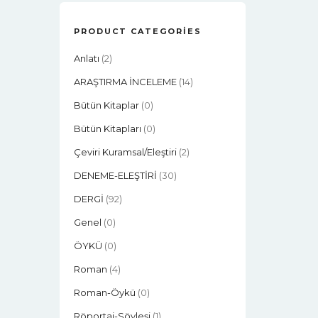
PRODUCT CATEGORIES
Anlatı
(2)
ARAŞTIRMA İNCELEME
(14)
Bütün Kitaplar
(0)
Bütün Kitapları
(0)
Çeviri Kuramsal/eleştiri
(2)
DENEME-ELEŞTİRİ
(30)
DERGİ
(92)
Genel
(0)
ÖYKÜ
(0)
Roman
(4)
Roman-Öykü
(0)
Röportaj-Söyleşi
(1)