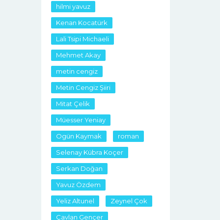
hilmi yavuz
Kenan Kocatürk
Lali Tsipi Michaeli
Mehmet Akay
metin cengiz
Metin Cengiz Şiiri
Mitat Çelik
Müesser Yeniay
Ogün Kaymak
roman
Selenay Kübra Koçer
Serkan Doğan
Yavuz Özdem
Yeliz Altunel
Zeynel Çok
Çavlan Gençer