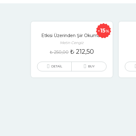
15
%
Etkisi Üzerinden Şiir Okumak
Metin Cengiz
₺
212,50
₺
250,00
DETAIL
BUY