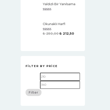
Yaldızlı Bir Yanılsama
Rated
4.50
Out Of 5
Okunaklı Harfl
₺
250,00
₺
212,50
Rated
4.50
Out Of 5
FILTER BY PRICE
Filter