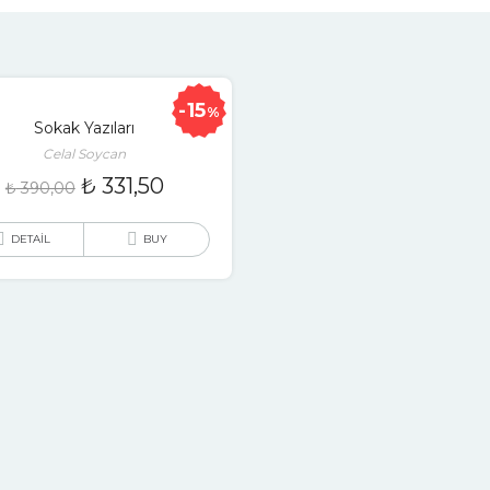
15
%
Sokak Yazıları
Celal Soycan
₺
331,50
₺
390,00
DETAIL
BUY