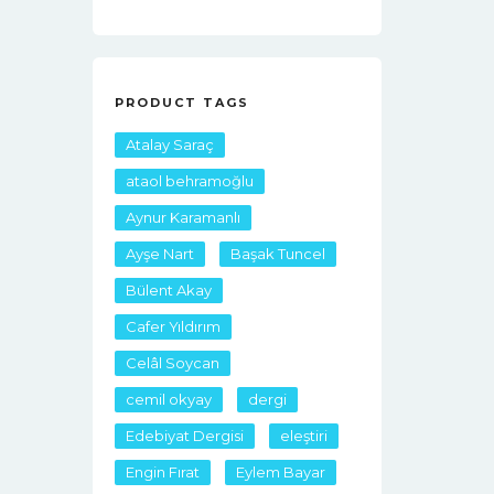
PRODUCT TAGS
Atalay Saraç
ataol behramoğlu
Aynur Karamanlı
Ayşe Nart
Başak Tuncel
Bülent Akay
Cafer Yıldırım
Celâl Soycan
cemil okyay
dergi
Edebiyat Dergisi
eleştiri
Engin Fırat
Eylem Bayar