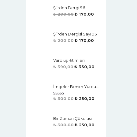
Şiirden Dergi 96
₺
200,00
₺
170,00
Şiirden Dergisi Sayı 95
₺
200,00
₺
170,00
Varoluş Ritimleri
₺
390,00
₺
330,00
İmgeler Benim Yurdum
₺
300,00
₺
250,00
Rated
4.50
Out Of 5
Bir Zaman Çökeltisi
₺
300,00
₺
250,00