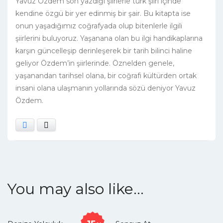
Yavuz Özdem son yazdığı şiirlerle türk şiiri içinde
kendine özgü bir yer edinmiş bir şair. Bu kitapta ise
onun yaşadığımız coğrafyada olup bitenlerle ilgili
şiirlerini buluyoruz. Yaşanana olan bu ilgi handikaplarına
karşın güncelleşip derinleşerek bir tarih bilinci haline
geliyor Özdem’in şiirlerinde. Öznelden genele,
yaşanandan tarihsel olana, bir coğrafi kültürden ortak
insani olana ulaşmanın yollarında sözü deniyor Yavuz
Özdem.
Facebook
X
You may also like…