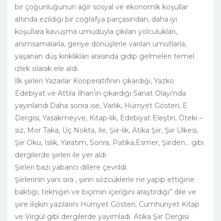
bir çoğunluğunun ağır sosyal ve ekonomik koşullar
altında ezildiği bir coğrafya parçasından, daha iyi
koşullara kavuşma umuduyla çıkılan yolculukları,
anımsamalarla, geriye dönüşlerle varılan umutlarla,
yaşanan düş kırıklıkları arasında gidip gelmeleri temel
izlek olarak ele aldı.
İlk şiirleri Yazarlar Kooperatifinin çıkardığı, Yazko
Edebiyat ve Attila İlhan’ın çıkardığı Sanat Olayı’nda
yayınlandı.Daha sonra ise, Varlık, Hürriyet Gösteri, E
Dergisi, Yasakmeyve, Kitap-lık, Edebiyat Eleştiri, Öteki –
siz, Mor Taka, Üç Nokta, İle, Şiir-lik, Atika Şiir, Şiir Ülkesi,
Şiir Oku, Islık, Yaratım, Sonra, Patika,Esmer, Şiirden... gibi
dergilerde şiirleri ile yer aldı
Şiirleri bazı yabancı dillere çevrildi.
Şiirlerinin yanı sıra , şiirin sözcüklerle ne yapıp ettiğine
baktığı, tekniğin ve biçimin içeriğini araştırdığı” dile ve
şiire ilişkin yazılarını Hürriyet Gösteri, Cumhuriyet Kitap
ve Virgül gibi dergilerde yayımladı. Atika Şiir Dergisi