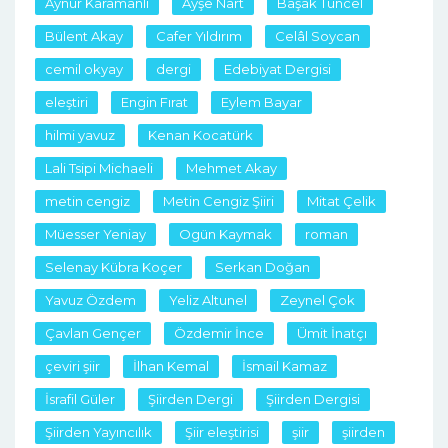
Aynur Karamanlı
Ayşe Nart
Başak Tuncel
Bülent Akay
Cafer Yıldırım
Celâl Soycan
cemil okyay
dergi
Edebiyat Dergisi
eleştiri
Engin Fırat
Eylem Bayar
hilmi yavuz
Kenan Kocatürk
Lali Tsipi Michaeli
Mehmet Akay
metin cengiz
Metin Cengiz Şiiri
Mitat Çelik
Müesser Yeniay
Ogün Kaymak
roman
Selenay Kübra Koçer
Serkan Doğan
Yavuz Özdem
Yeliz Altunel
Zeynel Çok
Çavlan Gençer
Özdemir İnce
Ümit İnatçı
çeviri şiir
İlhan Kemal
İsmail Kamaz
İsrafil Güler
Şiirden Dergi
Şiirden Dergisi
Şiirden Yayıncılık
Şiir eleştirisi
şiir
şiirden