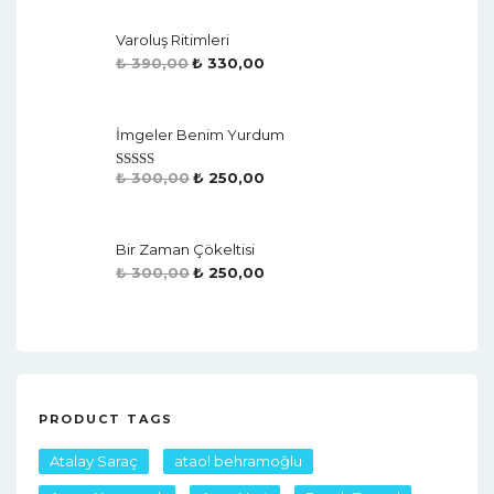
Varoluş Ritimleri
₺
390,00
₺
330,00
İmgeler Benim Yurdum
₺
300,00
₺
250,00
Rated
4.50
Out Of 5
Bir Zaman Çökeltisi
₺
300,00
₺
250,00
PRODUCT TAGS
Atalay Saraç
ataol behramoğlu