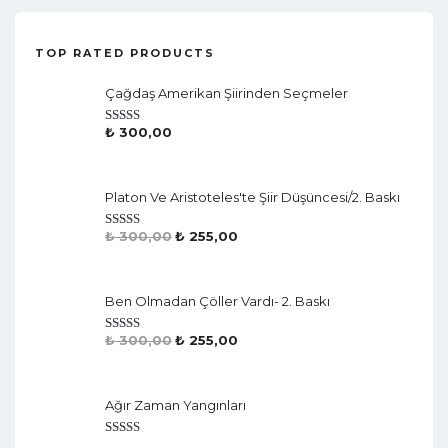
TOP RATED PRODUCTS
Çağdaş Amerikan Şiirinden Seçmeler
₺
300,00
Rated
4.50
Out Of 5
Platon Ve Aristoteles'te Şiir Düşüncesi/2. Baskı
₺
300,00
₺
255,00
Rated
4.50
Out Of 5
Ben Olmadan Çöller Vardı- 2. Baskı
₺
300,00
₺
255,00
Rated
4.50
Out Of 5
Ağır Zaman Yangınları
Rated
4.50