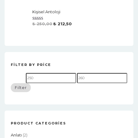
Out Of 5
Kişisel Antoloji
₺
250,00
₺
212,50
Rated
4.50
Out Of 5
FILTER BY PRICE
Filter
PRODUCT CATEGORIES
Anlatı
(2)