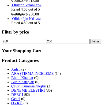
₺
250,00
₺
212,50
Ölülerin Vatanı Yok
Rated
4.50
out of 5
₺
300,00
₺
250,00
Ölüler İçin Kılavuz
Rated
4.50
out of 5
Filter by price
Filter
Your Shopping Cart
Product Categories
Anlatı
(2)
ARAŞTIRMA İNCELEME
(14)
Bütün Kitaplar
(0)
Bütün Kitapları
(0)
Çeviri Kuramsal/eleştiri
(2)
DENEME-ELEŞTİRİ
(30)
DERGİ
(92)
Genel
(0)
ÖYKÜ
(0)