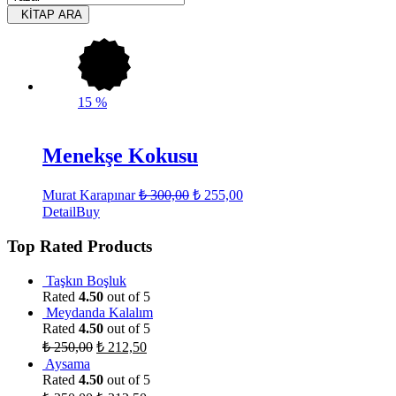
KİTAP ARA
15
%
Menekşe Kokusu
Murat Karapınar
₺
300,00
₺
255,00
Detail
Buy
Top Rated Products
Taşkın Boşluk
Rated
4.50
out of 5
Meydanda Kalalım
Rated
4.50
out of 5
₺
250,00
₺
212,50
Aysama
Rated
4.50
out of 5