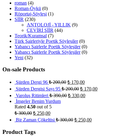
roman
(4)
Roman-Öykü
(0)
Röportaj-Söyleşi
(1)
ŞİİR
(230)
ANTOLOJİ - YILLIK
(9)
ÇEVİRİ ŞİİR
(44)
Teorik/Kuramsal
(7)
Türk Şairleriyle Poetik Söyleşiler
(0)
Yabancı Şairlerle Poetik Söyleşiler
(0)
Yabancı Şairlerle Poetik Söyleşiler
(0)
Yeni
(32)
On-sale Products
Şiirden Dergi 96
₺
200,00
₺
170,00
Şiirden Dergisi Sayı 95
₺
200,00
₺
170,00
Varoluş Ritimleri
₺
390,00
₺
330,00
İmgeler Benim Yurdum
Rated
4.50
out of 5
₺
300,00
₺
250,00
Bir Zaman Çökeltisi
₺
300,00
₺
250,00
Product Tags