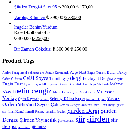
Şiirden Dergisi Sayı 95
₺
200,00
₺
170,00
Varoluş Ritimleri
₺
390,00
₺
330,00
İmgeler Benim Yurdum
Rated
4.50
out of 5
₺
300,00
₺
250,00
Bir Zaman Çökeltisi
₺
300,00
₺
250,00
Product Tags
Ayşe Nart
Bülent Akay
Atalay Saraç
ataol behramoğlu
Aynur Karamanlı
Başak Tuncel
dergi
Celâl Soycan
Edebiyat Dergisi
cemil okyay
Cafer Yıldırım
eleştiri
Engin Fırat
Mehmet
Lali Tsipi Michaeli
Eylem Bayar
hilmi yavuz
Kenan Kocatürk
metin cengiz
Müesser
Akay
Metin Cengiz Şiiri
Mitat Çelik
Yeniay
Yavuz
Selenay Kübra Koçer
Ogün Kaymak
roman
Serkan Doğan
Özdem
Zeynel Çok
Yeliz Altunel
Çavlan Gençer
Özdemir İnce
Ümit İnatçı
çeviri
Şiirden Dergi
Şiirden
İsrafil Güler
İsmail Kamaz
şiir
İlhan Kemal
şiirden
şiir
Dergisi
Şiirden Yayıncılık
şiir
Şiir eleştirisi
dergisi
şiir üstüne
şiir kitabı