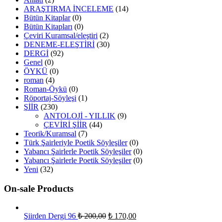
ARAŞTIRMA İNCELEME
(14)
Bütün Kitaplar
(0)
Bütün Kitapları
(0)
Çeviri Kuramsal/eleştiri
(2)
DENEME-ELEŞTİRİ
(30)
DERGİ
(92)
Genel
(0)
ÖYKÜ
(0)
roman
(4)
Roman-Öykü
(0)
Röportaj-Söyleşi
(1)
ŞİİR
(230)
ANTOLOJİ - YILLIK
(9)
ÇEVİRİ ŞİİR
(44)
Teorik/Kuramsal
(7)
Türk Şairleriyle Poetik Söyleşiler
(0)
Yabancı Şairlerle Poetik Söyleşiler
(0)
Yabancı Şairlerle Poetik Söyleşiler
(0)
Yeni
(32)
On-sale Products
Şiirden Dergi 96
₺
200,00
₺
170,00