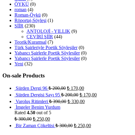
ÖYKÜ
(0)
roman
(4)
Roman-Öykü
(0)
Röportaj-Söyleşi
(1)
ŞİİR
(230)
ANTOLOJİ - YILLIK
(9)
ÇEVİRİ ŞİİR
(44)
Teorik/Kuramsal
(7)
Türk Şairleriyle Poetik Söyleşiler
(0)
Yabancı Şairlerle Poetik Söyleşiler
(0)
Yabancı Şairlerle Poetik Söyleşiler
(0)
Yeni
(32)
On-sale Products
Şiirden Dergi 96
₺
200,00
₺
170,00
Şiirden Dergisi Sayı 95
₺
200,00
₺
170,00
Varoluş Ritimleri
₺
390,00
₺
330,00
İmgeler Benim Yurdum
Rated
4.50
out of 5
₺
300,00
₺
250,00
Bir Zaman Çökeltisi
₺
300,00
₺
250,00