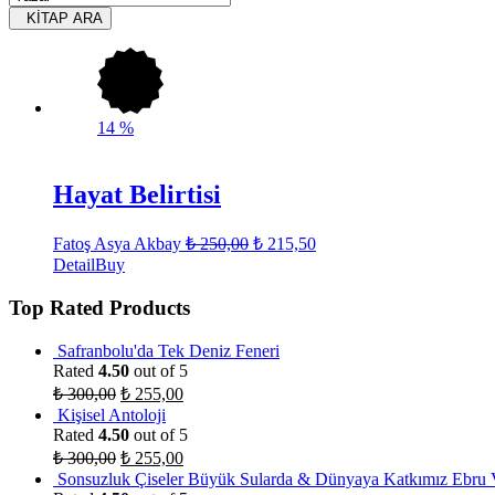
KİTAP ARA
14
%
Hayat Belirtisi
Fatoş Asya Akbay
₺
250,00
₺
215,50
Detail
Buy
Top Rated Products
Safranbolu'da Tek Deniz Feneri
Rated
4.50
out of 5
₺
300,00
₺
255,00
Kişisel Antoloji
Rated
4.50
out of 5
₺
300,00
₺
255,00
Sonsuzluk Çiseler Büyük Sularda & Dünyaya Katkımız Ebru