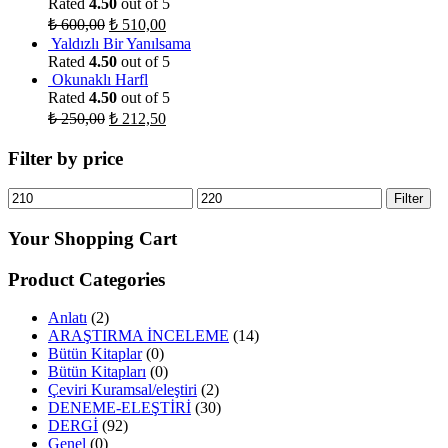
Rated
4.50
out of 5
₺
600,00
₺
510,00
Yaldızlı Bir Yanılsama
Rated
4.50
out of 5
Okunaklı Harfl
Rated
4.50
out of 5
₺
250,00
₺
212,50
Filter by price
Filter
Your Shopping Cart
Product Categories
Anlatı
(2)
ARAŞTIRMA İNCELEME
(14)
Bütün Kitaplar
(0)
Bütün Kitapları
(0)
Çeviri Kuramsal/eleştiri
(2)
DENEME-ELEŞTİRİ
(30)
DERGİ
(92)
Genel
(0)