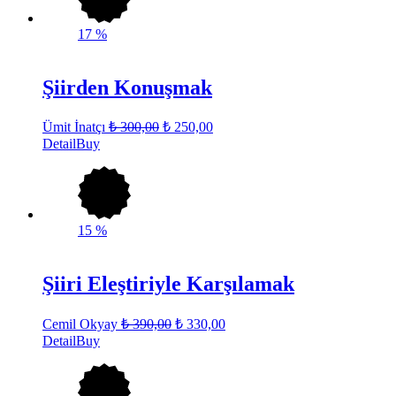
17
%
Şiirden Konuşmak
Ümit İnatçı
₺
300,00
₺
250,00
Detail
Buy
15
%
Şiiri Eleştiriyle Karşılamak
Cemil Okyay
₺
390,00
₺
330,00
Detail
Buy