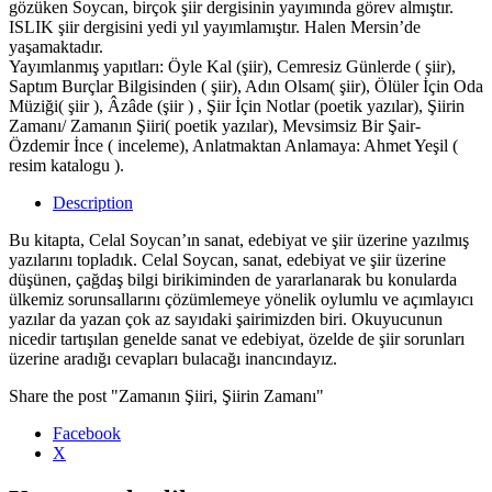
gözüken Soycan, birçok şiir dergisinin yayımında görev almıştır.
ISLIK şiir dergisini yedi yıl yayımlamıştır. Halen Mersin’de
yaşamaktadır.
Yayımlanmış yapıtları: Öyle Kal (şiir), Cemresiz Günlerde ( şiir),
Saptım Burçlar Bilgisinden ( şiir), Adın Olsam( şiir), Ölüler İçin Oda
Müziği( şiir ), Âzâde (şiir ) , Şiir İçin Notlar (poetik yazılar), Şiirin
Zamanı/ Zamanın Şiiri( poetik yazılar), Mevsimsiz Bir Şair-
Özdemir İnce ( inceleme), Anlatmaktan Anlamaya: Ahmet Yeşil (
resim katalogu ).
Description
Bu kitapta, Celal Soycan’ın sanat, edebiyat ve şiir üzerine yazılmış
yazılarını topladık. Celal Soycan, sanat, edebiyat ve şiir üzerine
düşünen, çağdaş bilgi birikiminden de yararlanarak bu konularda
ülkemiz sorunsallarını çözümlemeye yönelik oylumlu ve açımlayıcı
yazılar da yazan çok az sayıdaki şairimizden biri. Okuyucunun
nicedir tartışılan genelde sanat ve edebiyat, özelde de şiir sorunları
üzerine aradığı cevapları bulacağı inancındayız.
Share the post "Zamanın Şiiri, Şiirin Zamanı"
Facebook
X