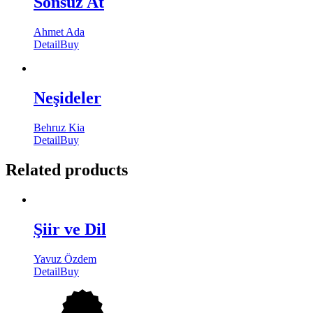
Sonsuz At
Ahmet Ada
Detail
Buy
Neşideler
Behruz Kia
Detail
Buy
Related products
Şiir ve Dil
Yavuz Özdem
Detail
Buy