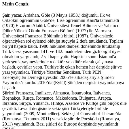
Metin Cengiz
Şair, yazar. Ardahan, Göle (3 Mayıs 1953,) doğumlu. İlk ve
Ortaokul öğrenimini Göle'de, Lise öğrenimini Kars'ta tamamladı
(1970) Erzurum Atatürk Üniversitesi Temel Bilimler ve Yabancı
Diller Yüksek Okulu Fransızca Bölümü (1977) ile Marmara
Üniversitesi Fransızca Bölümünü bitirdi (1987). Üniversitede
öğrenciyken sol eylemci olduğu suçuyla 2 defa tutuklandı. Toplam
bir yıl hapiste kaldı. 1980 hükümet darbesi döneminde tutuklanıp
Türk Ceza yasasının 141. ve 142. maddelerinden gizli örgüt üyesi
olmaktan yargılandı, 2 yıl hapis yattı. Hapisten sonra İstanbul'a
yerleşerek yayınevlerinde redaktör ve editör olarak çalışmaya
başladı, çeviriler yaptı. Türkiye'de çıkan hemen her dergide şiir ve
yazı yayımladı. Türkiye Yazarlar Sendikası, Türk PEN,
Edebiyatçılar Derneği üyesidir. 2005’te arkadaşlarıyla Şiirden
Yayıncılık’ı kurdu. 2010’da (Eylül) Şiir’den dergisini yayımlamaya
başladı.
Şiirleri Fransızca, İngilizce, Almanca, İspanyolca, İtalyanca,
Boşnakça, Rusça, Romence, Makedonca, Bulgarca, Arapça,
İbranice, Sırpça, Yunanca, Hintçe, Azerice ve Kürtçe gibi birçok dile
çevrildi. Levant dergisinde sekiz şiiri Türkçeleriyle birlikte
yayımlandı (2009, Montpellier). Sekiz şiiri Convorbiri Literare’da
(Romanya, Temmuz 2011) ve sekiz şiiri de Poesia’da (Romanya,
2011) yayımlandı. Bazı şiirleri de Europe dergisinde yayımlandı