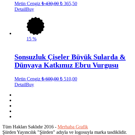
Metin Cengiz
₺
430,00
₺
365,50
Detail
Buy
15
%
Sonsuzluk Çiseler Büyük Sularda &
Dünyaya Katkımız Ebru Vurgusu
Metin Cengiz
₺
600,00
₺
510,00
Detail
Buy
Tüm Hakları Saklıdır 2016 -
Merhaba Grafik
Şiirden Yayıncılık "Şiirden" adıyla ve logosuyla marka tasdiklidir.