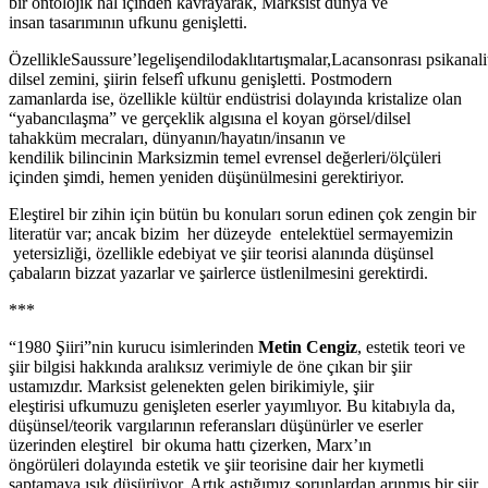
bir ontolojik hâl içinden kavrayarak, Marksist dünya ve
insan tasarımının ufkunu genişletti.
ÖzellikleSaussure’legelişendilodaklıtartışmalar,Lacansonrası psikanalit
dilsel zemini, şiirin felsefî ufkunu genişletti. Postmodern
zamanlarda ise, özellikle kültür endüstrisi dolayında kristalize olan
“yabancılaşma” ve gerçeklik algısına el koyan görsel/dilsel
tahakküm mecraları, dünyanın/hayatın/insanın ve
kendilik bilincinin Marksizmin temel evrensel değerleri/ölçüleri
içinden şimdi, hemen yeniden düşünülmesini gerektiriyor.
Eleştirel bir zihin için bütün bu konuları sorun edinen çok zengin bir
literatür var; ancak bizim her düzeyde entelektüel sermayemizin
yetersizliği, özellikle edebiyat ve şiir teorisi alanında düşünsel
çabaların bizzat yazarlar ve şairlerce üstlenilmesini gerektirdi.
***
“1980 Şiiri”nin kurucu isimlerinden
Metin Cengiz
, estetik teori ve
şiir bilgisi hakkında aralıksız verimiyle de öne çıkan bir şiir
ustamızdır. Marksist gelenekten gelen birikimiyle, şiir
eleştirisi ufkumuzu genişleten eserler yayımlıyor. Bu kitabıyla da,
düşünsel/teorik vargılarının referansları düşünürler ve eserler
üzerinden eleştirel bir okuma hattı çizerken, Marx’ın
öngörüleri dolayında estetik ve şiir teorisine dair her kıymetli
saptamaya ışık düşürüyor. Artık aştığımız sorunlardan arınmış bir şiir