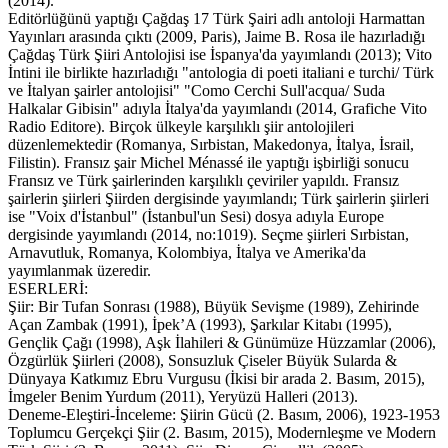
(2014).
Editörlüğünü yaptığı Çağdaş 17 Türk Şairi adlı antoloji Harmattan
Yayınları arasında çıktı (2009, Paris), Jaime B. Rosa ile hazırladığı
Çağdaş Türk Şiiri Antolojisi ise İspanya'da yayımlandı (2013); Vito
İntini ile birlikte hazırladığı "antologia di poeti italiani e turchi/ Türk
ve İtalyan şairler antolojisi" "Como Cerchi Sull'acqua/ Suda
Halkalar Gibisin" adıyla İtalya'da yayımlandı (2014, Grafiche Vito
Radio Editore). Birçok ülkeyle karşılıklı şiir antolojileri
düzenlemektedir (Romanya, Sırbistan, Makedonya, İtalya, İsrail,
Filistin). Fransız şair Michel Ménassé ile yaptığı işbirliği sonucu
Fransız ve Türk şairlerinden karşılıklı çeviriler yapıldı. Fransız
şairlerin şiirleri Şiirden dergisinde yayımlandı; Türk şairlerin şiirleri
ise "Voix d'İstanbul" (İstanbul'un Sesi) dosya adıyla Europe
dergisinde yayımlandı (2014, no:1019). Seçme şiirleri Sırbistan,
Arnavutluk, Romanya, Kolombiya, İtalya ve Amerika'da
yayımlanmak üzeredir.
ESERLERİ:
Şiir: Bir Tufan Sonrası (1988), Büyük Sevişme (1989), Zehirinde
Açan Zambak (1991), İpek’A (1993), Şarkılar Kitabı (1995),
Gençlik Çağı (1998), Aşk İlahileri & Günümüze Hüzzamlar (2006),
Özgürlük Şiirleri (2008), Sonsuzluk Çiseler Büyük Sularda &
Dünyaya Katkımız Ebru Vurgusu (İkisi bir arada 2. Basım, 2015),
İmgeler Benim Yurdum (2011), Yeryüzü Halleri (2013).
Deneme-Eleştiri-İnceleme: Şiirin Gücü (2. Basım, 2006), 1923-1953
Toplumcu Gerçekçi Şiir (2. Basım, 2015), Modernleşme ve Modern