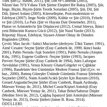
Türk Şiiri (2. Basım, 2011), Şiir, Din ve Cinsellik (2005),
Nâzım’dan 70’li Yıllara Türk Şiirine Eleştirel Bir Bakış (2005), Şiir,
İmge, Biçim, Biçem-Şiirin Teorik Sorunları (2005), Şiir, Dil, Şiir
Dili, Şiirsel Anlam (2005), Küreselleşme, Post-modernizm ve
Edebiyat (2007). İmge Nedir (2009), Kültür ve Şiir (2010), Felsefe
ve Şiir (2010), La Paix (Şiir ve Hayata Dair Denemeler, 2011),
Platon ve Aristoteles'te Şiir Düşüncesi (2012), Cemal Süreya, İkinci
yeni Bilincinin Kurucu Gücü (2012), Şiir Nasıl Yazılır (2013).
Röportaj: Hayat, Edebiyat, Siyaset-Ahmet Oktay ile Dünden
Bugünden (2004).
Çeviri: Max Jacob / Sahici Mucizeler (derleyen: Ülkü Tamer; 1991),
Aimé Cesaire/ Seçme Şiirler (Eray Canberk ile, 1999, ikinci baskı
2001), Pablo Neruda /Aşk Soneleri (1991), Pablo Neruda (Ateşten
Kılıç, 1991), Eugene Guillevic /Seçme Şiirler (1993), Jacques
Prevert /Seçme Şiirler (Eray Canberk ile 1994), Jules Laforgue
/Sevdalılar (1991), Venus Khoury Ghata/Gölgeler ve Çığlıklar
(1996), Baudelaire’den Günümüze Modern Fransız Şiiri (Çev. ve
haz., 2000), Batmış Güneşler Üstünde Günümüz Fransız Şiirinden
Seçmeler (2005), Naim Araidi/Acıklı Şeyler İçin Bayram (2010),
Gerard Augustin/Seçme Şiirler (Eray Canberk, Başak Aydınalp,
Müesser Yeniay ile, 2011), Michel Cassir/Kişisel Antoloji (Eray
Canberk, Müesser Yeniay ile, 2011), Tahar Bekri/Sabırsız Düşler
(Medine Sivri ile, 2012), Çağdaş İspanyol Şiiri Antolojisi (Müesser
Yeniay ile, 2013), Deniz Şiirleri (Jaime B. Rosa, 2014).
ÖDÜLLERİ: