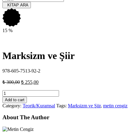
KİTAP ARA
15
%
Marksizm ve Şiir
978-605-7513-92-2
₺
300,00
₺
255,00
Marksizm
ve
Add to cart
Şiir
Category:
Teorik/Kuramsal
Tags:
Marksizm ve Şiir
,
metin cengiz
quantity
About The Author