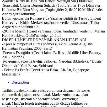
-Şarkılar Kitabı ile 1996 yılı Behçet Necatigil Şiir Ödülü’nü;
-Sonsuzluk Çiseler Durgun Sularda (Toplu Şiirler 1) ve Dünyaya
Katkımız Bir Ebru Vurgusu (Toplu şiirler 2) ile 2010 Melih Cevdet
Anday Şiir Ödülü’nü;
Bütün yapıtlarıyla Romanya’da Yazarlar Birliği ile Targu Jiu Kent
Konseyi ve Kültür Merkezi tarafından verilen Uluslararası Tudor
Arghezi şiir ödülünü aldı
-2014'te Mersin Ticaret ve Sanayi Odası tarafından verilen 8. Mersin
Kenti Edebiyat Ödülü'ne değer görüldü.
DİĞER ÜLKELERDE YAYIMLANAN KİTAPLARI
-Apres le tempête et autres poèmes (Çeviri: Gerard Augustin,
Harmattan Yayınları, 2006, Paris)
-Poemas Escogidos (Çeviri Jaime B. Rosa, iki dilli/ Liber Factory,
2013, Madrid)
-Povremeno (Çeviri Avdija Salkoviç, Narodna Biblioteka, "Dositej
Obradovic" Yeni Bazar, Sırbistan)
- Fekete És Fehér (Çeviri Attila Balaz, Ab-Art, Budapeşte
Macaristan)
Description
Tarihin diyalektik materyalist yorumuna dayanan bir sosyo-
ekonomik değişim teorisi olarak Marksizmin, en azından
başlangıçta, sistemli bir edebiyat teorisi kurmadığını;
ancak Marx’ın felsefî tezlerinin büyük ölçüde kültürel ve