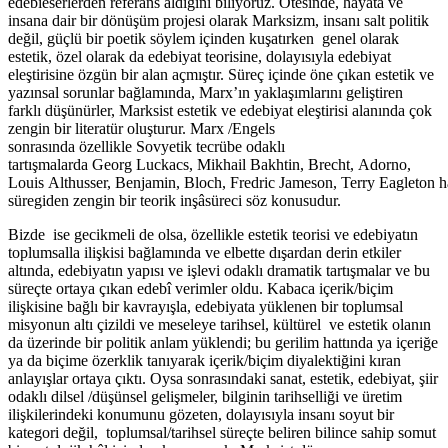
edebîeserlerden referans aldığını biliyoruz. Ötesinde, hayata ve
insana dair bir dönüşüm projesi olarak Marksizm, insanı salt politik
değil, güçlü bir poetik söylem içinden kuşatırken genel olarak
estetik, özel olarak da edebiyat teorisine, dolayısıyla edebiyat
eleştirisine özgün bir alan açmıştır. Süreç içinde öne çıkan estetik ve
yazınsal sorunlar bağlamında, Marx’ın yaklaşımlarını geliştiren
farklı düşünürler, Marksist estetik ve edebiyat eleştirisi alanında çok
zengin bir literatür oluşturur. Marx /Engels
sonrasında özellikle Sovyetik tecrübe odaklı
tartışmalarda Georg Luckacs, Mikhail Bakhtin, Brecht, Adorno,
Louis Althusser, Benjamin, Bloch, Fredric Jameson, Terry Eagleton ha
süregiden zengin bir teorik inşâsüreci söz konusudur.
Bizde ise gecikmeli de olsa, özellikle estetik teorisi ve edebiyatın
toplumsalla ilişkisi bağlamında ve elbette dışardan derin etkiler
altında, edebiyatın yapısı ve işlevi odaklı dramatik tartışmalar ve bu
süreçte ortaya çıkan edebî verimler oldu. Kabaca içerik/biçim
ilişkisine bağlı bir kavrayışla, edebiyata yüklenen bir toplumsal
misyonun altı çizildi ve meseleye tarihsel, kültürel ve estetik olanın
da üzerinde bir politik anlam yüklendi; bu gerilim hattında ya içeriğe
ya da biçime özerklik tanıyarak içerik/biçim diyalektiğini kıran
anlayışlar ortaya çıktı. Oysa sonrasındaki sanat, estetik, edebiyat, şiir
odaklı dilsel /düşünsel gelişmeler, bilginin tarihselliği ve üretim
ilişkilerindeki konumunu gözeten, dolayısıyla insanı soyut bir
kategori değil, toplumsal/tarihsel süreçte beliren bilince sahip somut