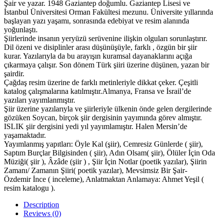
Şair ve yazar. 1948 Gaziantep doğumlu. Gaziantep Lisesi ve
İstanbul Üniversitesi Orman Fakültesi mezunu. Üniversite yıllarında
başlayan yazı yaşamı, sonrasında edebiyat ve resim alanında
yoğunlaştı.
Şiirlerinde insanın yeryüzü serüvenine ilişkin olguları sorunlaştırır.
Dil özeni ve disiplinler arası düşünüşüyle, farklı , özgün bir şiir
kurar. Yazılarıyla da bu arayışın kuramsal dayanaklarını açığa
çıkarmaya çalışır. Son dönem Türk şiiri üzerine düşünen, yazan bir
şairdir.
Çağdaş resim üzerine de farklı metinleriyle dikkat çeker. Çeşitli
katalog çalışmalarına katılmıştır.Almanya, Fransa ve İsrail’de
yazıları yayımlanmıştır.
Şiir üzerine yazılarıyla ve şiirleriyle ülkenin önde gelen dergilerinde
gözüken Soycan, birçok şiir dergisinin yayımında görev almıştır.
ISLIK şiir dergisini yedi yıl yayımlamıştır. Halen Mersin’de
yaşamaktadır.
Yayımlanmış yapıtları: Öyle Kal (şiir), Cemresiz Günlerde ( şiir),
Saptım Burçlar Bilgisinden ( şiir), Adın Olsam( şiir), Ölüler İçin Oda
Müziği( şiir ), Âzâde (şiir ) , Şiir İçin Notlar (poetik yazılar), Şiirin
Zamanı/ Zamanın Şiiri( poetik yazılar), Mevsimsiz Bir Şair-
Özdemir İnce ( inceleme), Anlatmaktan Anlamaya: Ahmet Yeşil (
resim katalogu ).
Description
Reviews (0)