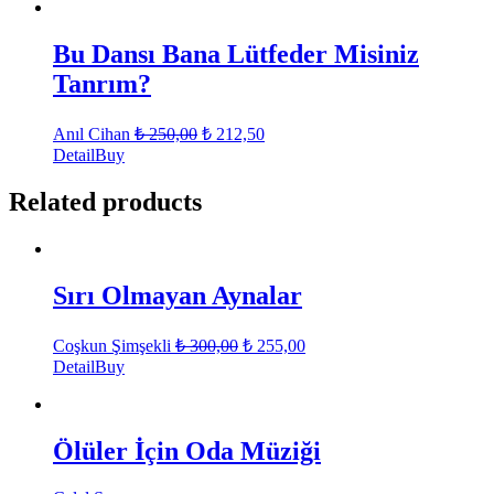
Bu Dansı Bana Lütfeder Misiniz
Tanrım?
Anıl Cihan
₺
250,00
₺
212,50
Detail
Buy
Related products
Sırı Olmayan Aynalar
Coşkun Şimşekli
₺
300,00
₺
255,00
Detail
Buy
Ölüler İçin Oda Müziği