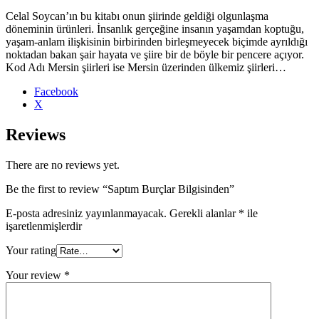
Celal Soycan’ın bu kitabı onun şiirinde geldiği olgunlaşma
döneminin ürünleri. İnsanlık gerçeğine insanın yaşamdan koptuğu,
yaşam-anlam ilişkisinin birbirinden birleşmeyecek biçimde ayrıldığı
noktadan bakan şair hayata ve şiire bir de böyle bir pencere açıyor.
Kod Adı Mersin şiirleri ise Mersin üzerinden ülkemiz şiirleri…
Share
Facebook
the
X
post
"Saptım
Reviews
Burçlar
Bilgisinden"
There are no reviews yet.
Be the first to review “Saptım Burçlar Bilgisinden”
E-posta adresiniz yayınlanmayacak.
Gerekli alanlar
*
ile
işaretlenmişlerdir
Your rating
Your review
*