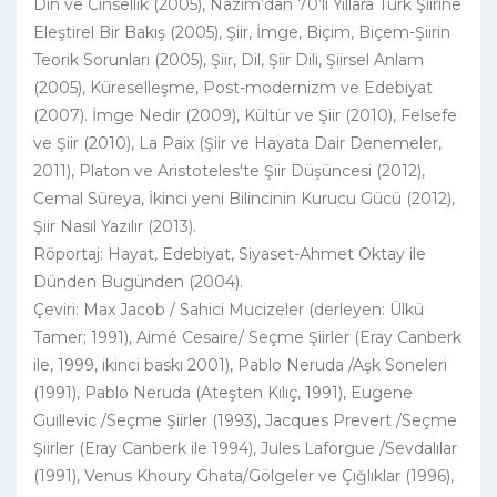
Din ve Cinsellik (2005), Nâzım’dan 70’li Yıllara Türk Şiirine
Eleştirel Bir Bakış (2005), Şiir, İmge, Biçim, Biçem-Şiirin
Teorik Sorunları (2005), Şiir, Dil, Şiir Dili, Şiirsel Anlam
(2005), Küreselleşme, Post-modernizm ve Edebiyat
(2007). İmge Nedir (2009), Kültür ve Şiir (2010), Felsefe
ve Şiir (2010), La Paix (Şiir ve Hayata Dair Denemeler,
2011), Platon ve Aristoteles'te Şiir Düşüncesi (2012),
Cemal Süreya, İkinci yeni Bilincinin Kurucu Gücü (2012),
Şiir Nasıl Yazılır (2013).
Röportaj: Hayat, Edebiyat, Siyaset-Ahmet Oktay ile
Dünden Bugünden (2004).
Çeviri: Max Jacob / Sahici Mucizeler (derleyen: Ülkü
Tamer; 1991), Aimé Cesaire/ Seçme Şiirler (Eray Canberk
ile, 1999, ikinci baskı 2001), Pablo Neruda /Aşk Soneleri
(1991), Pablo Neruda (Ateşten Kılıç, 1991), Eugene
Guillevic /Seçme Şiirler (1993), Jacques Prevert /Seçme
Şiirler (Eray Canberk ile 1994), Jules Laforgue /Sevdalılar
(1991), Venus Khoury Ghata/Gölgeler ve Çığlıklar (1996),