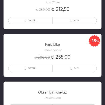
Anıl Cihan
₺
212,50
₺
250,00
DETAIL
BUY
15
%
Kırık Ülke
Kader Sevinç
₺
255,00
₺
300,00
DETAIL
BUY
Ölüler İçin Kılavuz
Hakan Cem