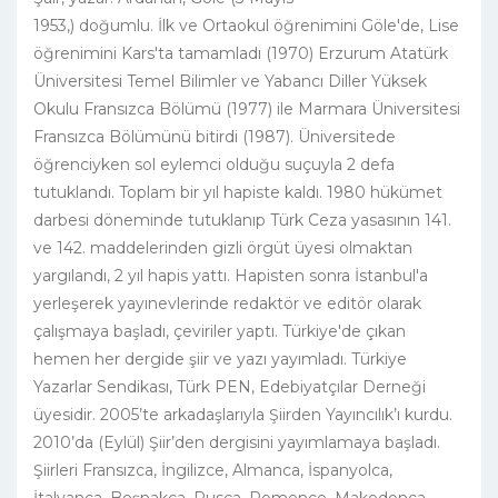
1953,) doğumlu. İlk ve Ortaokul öğrenimini Göle'de, Lise
öğrenimini Kars'ta tamamladı (1970) Erzurum Atatürk
Üniversitesi Temel Bilimler ve Yabancı Diller Yüksek
Okulu Fransızca Bölümü (1977) ile Marmara Üniversitesi
Fransızca Bölümünü bitirdi (1987). Üniversitede
öğrenciyken sol eylemci olduğu suçuyla 2 defa
tutuklandı. Toplam bir yıl hapiste kaldı. 1980 hükümet
darbesi döneminde tutuklanıp Türk Ceza yasasının 141.
ve 142. maddelerinden gizli örgüt üyesi olmaktan
yargılandı, 2 yıl hapis yattı. Hapisten sonra İstanbul'a
yerleşerek yayınevlerinde redaktör ve editör olarak
çalışmaya başladı, çeviriler yaptı. Türkiye'de çıkan
hemen her dergide şiir ve yazı yayımladı. Türkiye
Yazarlar Sendikası, Türk PEN, Edebiyatçılar Derneği
üyesidir. 2005’te arkadaşlarıyla Şiirden Yayıncılık’ı kurdu.
2010’da (Eylül) Şiir’den dergisini yayımlamaya başladı.
Şiirleri Fransızca, İngilizce, Almanca, İspanyolca,