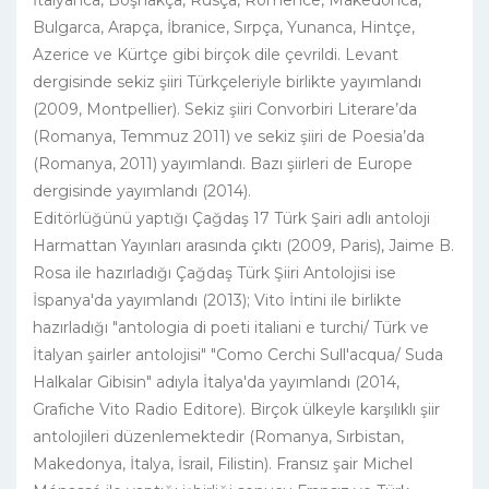
İtalyanca, Boşnakça, Rusça, Romence, Makedonca,
Bulgarca, Arapça, İbranice, Sırpça, Yunanca, Hintçe,
Azerice ve Kürtçe gibi birçok dile çevrildi. Levant
dergisinde sekiz şiiri Türkçeleriyle birlikte yayımlandı
(2009, Montpellier). Sekiz şiiri Convorbiri Literare’da
(Romanya, Temmuz 2011) ve sekiz şiiri de Poesia’da
(Romanya, 2011) yayımlandı. Bazı şiirleri de Europe
dergisinde yayımlandı (2014).
Editörlüğünü yaptığı Çağdaş 17 Türk Şairi adlı antoloji
Harmattan Yayınları arasında çıktı (2009, Paris), Jaime B.
Rosa ile hazırladığı Çağdaş Türk Şiiri Antolojisi ise
İspanya'da yayımlandı (2013); Vito İntini ile birlikte
hazırladığı "antologia di poeti italiani e turchi/ Türk ve
İtalyan şairler antolojisi" "Como Cerchi Sull'acqua/ Suda
Halkalar Gibisin" adıyla İtalya'da yayımlandı (2014,
Grafiche Vito Radio Editore). Birçok ülkeyle karşılıklı şiir
antolojileri düzenlemektedir (Romanya, Sırbistan,
Makedonya, İtalya, İsrail, Filistin). Fransız şair Michel