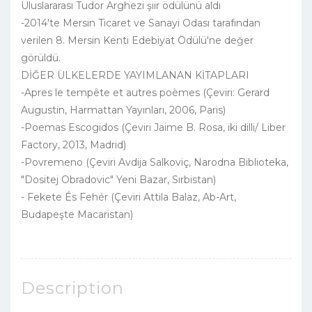
Uluslararası Tudor Arghezi şiir ödülünü aldı
-2014'te Mersin Ticaret ve Sanayi Odası tarafından
verilen 8. Mersin Kenti Edebiyat Ödülü'ne değer
görüldü.
DİĞER ÜLKELERDE YAYIMLANAN KİTAPLARI
-Apres le tempête et autres poèmes (Çeviri: Gerard
Augustin, Harmattan Yayınları, 2006, Paris)
-Poemas Escogidos (Çeviri Jaime B. Rosa, iki dilli/ Liber
Factory, 2013, Madrid)
-Povremeno (Çeviri Avdija Salkoviç, Narodna Biblioteka,
"Dositej Obradovic" Yeni Bazar, Sırbistan)
- Fekete És Fehér (Çeviri Attila Balaz, Ab-Art,
Budapeşte Macaristan)
Description