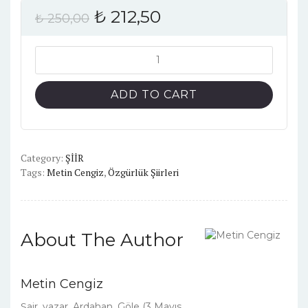
₺
212,50
₺
250,00
Özgürlük
Şiirleri
Genişletilmiş
ADD TO CART
2.
Baskı
quantity
Category:
ŞİİR
Tags:
Metin Cengiz
,
Özgürlük Şiirleri
About The Author
Metin Cengiz
Şair, yazar. Ardahan, Göle (3 Mayıs