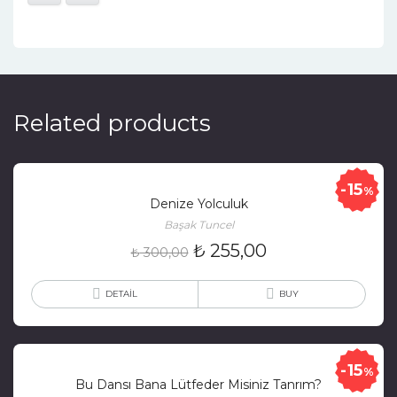
Related products
15
%
Denize Yolculuk
Başak Tuncel
₺
255,00
₺
300,00
DETAIL
BUY
15
%
Bu Dansı Bana Lütfeder Misiniz Tanrım?