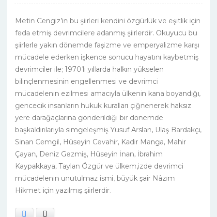
Metin Cengiz’in bu şiirleri kendini özgürlük ve eşitlik için
feda etmiş devrimcilere adanmış şiirlerdir. Okuyucu bu
şiirlerle yakın dönemde faşizme ve emperyalizme karşı
mücadele ederken işkence sonucu hayatını kaybetmiş
devrimciler ile; 1970’li yıllarda halkın yükselen
bilinçlenmesinin engellenmesi ve devrimci
mücadelenin ezilmesi amacıyla ülkenin kana boyandığı,
gencecik insanların hukuk kuralları çiğnenerek haksız
yere darağaçlarına gönderildiği bir dönemde
başkaldırılarıyla simgeleşmiş Yusuf Arslan, Ulaş Bardakçı,
Sinan Cemgil, Hüseyin Cevahir, Kadir Manga, Mahir
Çayan, Deniz Gezmiş, Hüseyin İnan, İbrahim
Kaypakkaya, Taylan Özgür ve ülkem,izde devrimci
mücadelenin unutulmaz ismi, büyük şair Nâzım
Hikmet için yazılmış şiirlerdir.
Facebook
X