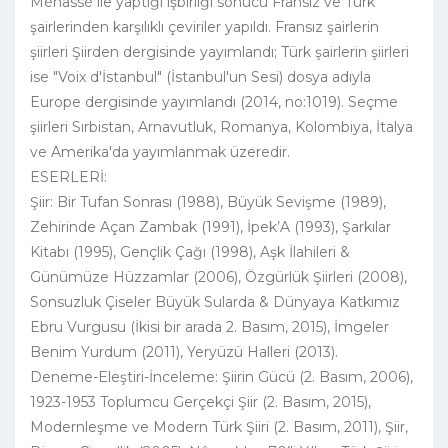
Ménassé ile yaptığı işbirliği sonucu Fransız ve Türk
şairlerinden karşılıklı çeviriler yapıldı. Fransız şairlerin
şiirleri Şiirden dergisinde yayımlandı; Türk şairlerin şiirleri
ise "Voix d'İstanbul" (İstanbul'un Sesi) dosya adıyla
Europe dergisinde yayımlandı (2014, no:1019). Seçme
şiirleri Sırbistan, Arnavutluk, Romanya, Kolombiya, İtalya
ve Amerika'da yayımlanmak üzeredir.
ESERLERİ:
Şiir: Bir Tufan Sonrası (1988), Büyük Sevişme (1989),
Zehirinde Açan Zambak (1991), İpek’A (1993), Şarkılar
Kitabı (1995), Gençlik Çağı (1998), Aşk İlahileri &
Günümüze Hüzzamlar (2006), Özgürlük Şiirleri (2008),
Sonsuzluk Çiseler Büyük Sularda & Dünyaya Katkımız
Ebru Vurgusu (İkisi bir arada 2. Basım, 2015), İmgeler
Benim Yurdum (2011), Yeryüzü Halleri (2013).
Deneme-Eleştiri-İnceleme: Şiirin Gücü (2. Basım, 2006),
1923-1953 Toplumcu Gerçekçi Şiir (2. Basım, 2015),
Modernleşme ve Modern Türk Şiiri (2. Basım, 2011), Şiir,