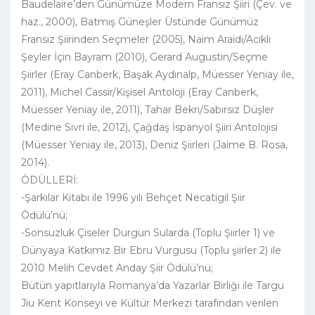
Baudelaire’den Günümüze Modern Fransız Şiiri (Çev. ve
haz., 2000), Batmış Güneşler Üstünde Günümüz
Fransız Şiirinden Seçmeler (2005), Naim Araidi/Acıklı
Şeyler İçin Bayram (2010), Gerard Augustin/Seçme
Şiirler (Eray Canberk, Başak Aydınalp, Müesser Yeniay ile,
2011), Michel Cassir/Kişisel Antoloji (Eray Canberk,
Müesser Yeniay ile, 2011), Tahar Bekri/Sabırsız Düşler
(Medine Sivri ile, 2012), Çağdaş İspanyol Şiiri Antolojisi
(Müesser Yeniay ile, 2013), Deniz Şiirleri (Jaime B. Rosa,
2014).
ÖDÜLLERİ:
-Şarkılar Kitabı ile 1996 yılı Behçet Necatigil Şiir
Ödülü’nü;
-Sonsuzluk Çiseler Durgun Sularda (Toplu Şiirler 1) ve
Dünyaya Katkımız Bir Ebru Vurgusu (Toplu şiirler 2) ile
2010 Melih Cevdet Anday Şiir Ödülü’nü;
Bütün yapıtlarıyla Romanya’da Yazarlar Birliği ile Targu
Jiu Kent Konseyi ve Kültür Merkezi tarafından verilen