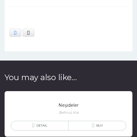
Facebook
X
You may also like…
Neşideler
Behruz Kia
DETAIL
BUY