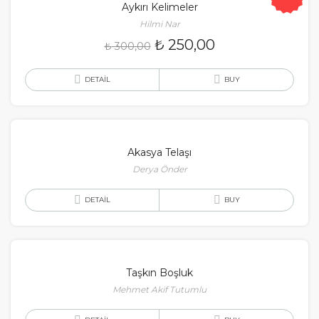
Aykırı Kelimeler
Hilmi Nar
₺
250,00
₺
300,00
DETAIL
BUY
Akasya Telaşı
Derya Önder
DETAIL
BUY
Taşkın Boşluk
Mehmet Akif Tutumlu