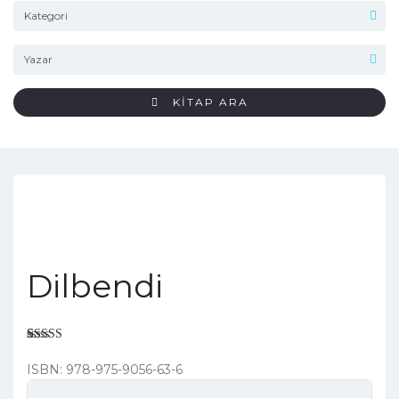
KİTAP ARA
Dilbendi
Rated
2
4.50
out of 5
ISBN: 978-975-9056-63-6
based on
customer