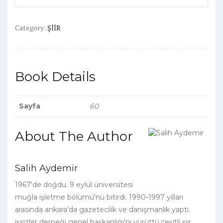
ratings
Category:
ŞİİR
Book Details
Sayfa
60
About The Author
Salih Aydemir
1967'de doğdu. 9 eylül üniversitesi
muğla işletme bölümü'nü bitirdi. 1990-1997 yılları
arasında ankara'da gazetecilik ve danışmanlık yaptı.
işsizler derneği genel başkanlığı'nı yürüttü.çeşitli şiir