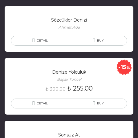
Sözcükler Denizi
Ahmet Ada
DETAIL
BUY
15
%
Denize Yolculuk
Başak Tuncel
₺
255,00
₺
300,00
DETAIL
BUY
Sonsuz At