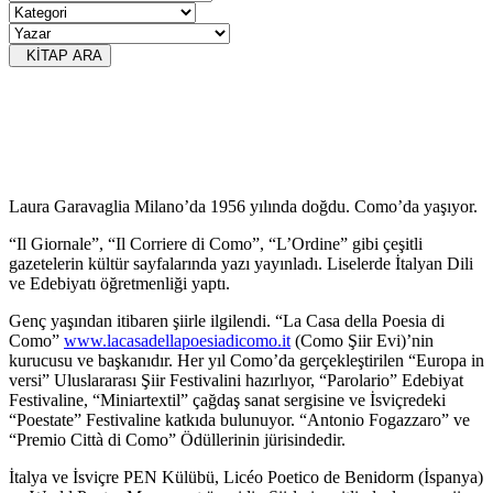
KİTAP ARA
Laura Garavaglia Milano’da 1956 yılında doğdu. Como’da yaşıyor.
“Il Giornale”, “Il Corriere di Como”, “L’Ordine” gibi çeşitli
gazetelerin kültür sayfalarında yazı yayınladı. Liselerde İtalyan Dili
ve Edebiyatı öğretmenliği yaptı.
Genç yaşından itibaren şiirle ilgilendi. “La Casa della Poesia di
Como”
www.lacasadellapoesiadicomo.it
(Como Şiir Evi)’nin
kurucusu ve başkanıdır. Her yıl Como’da gerçekleştirilen “Europa in
versi” Uluslararası Şiir Festivalini hazırlıyor, “Parolario” Edebiyat
Festivaline, “Miniartextil” çağdaş sanat sergisine ve İsviçredeki
“Poestate” Festivaline katkıda bulunuyor. “Antonio Fogazzaro” ve
“Premio Città di Como” Ödüllerinin jürisindedir.
İtalya ve İsviçre PEN Külübü, Licéo Poetico de Benidorm (İspanya)