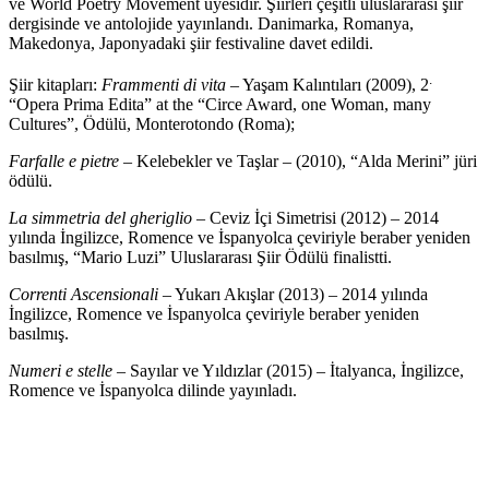
ve World Poetry Movement üyesidir. Şiirleri çeşitli uluslararası şiir
dergisinde ve antolojide yayınlandı. Danimarka, Romanya,
Makedonya, Japonyadaki şiir festivaline davet edildi.
.
Şiir kitapları:
Frammenti di vita
– Yaşam Kalıntıları (2009), 2
“Opera Prima Edita” at the “Circe Award, one Woman, many
Cultures”, Ödülü, Monterotondo (Roma);
Farfalle e pietre
– Kelebekler ve Taşlar – (2010), “Alda Merini” jüri
ödülü.
La
simmetria del gheriglio –
Ceviz İçi Simetrisi (2012) – 2014
yılında İngilizce, Romence ve İspanyolca çeviriyle beraber yeniden
basılmış, “Mario Luzi” Uluslararası Şiir Ödülü finalistti.
Correnti Ascensionali
– Yukarı Akışlar (2013) – 2014 yılında
İngilizce, Romence ve İspanyolca çeviriyle beraber yeniden
basılmış.
Numeri e stelle
– Sayılar ve Yıldızlar (2015) – İtalyanca, İngilizce,
Romence ve İspanyolca dilinde yayınladı.