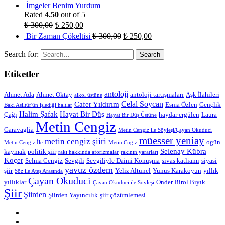
İmgeler Benim Yurdum
Rated
4.50
out of 5
₺
300,00
₺
250,00
Bir Zaman Çökeltisi
₺
300,00
₺
250,00
Search for:
Etiketler
antoloji
Ahmet Ada
Ahmet Oktay
antoloji tartışmaları
Aşk İlahileri
alkol üstüne
Celal Soycan
Cafer Yıldırım
Esma Özlen
Gençlik
Baki Asiltür'ün işlediği haltlar
Halim Şafak
Hayat Bir Düş
Çağı
haydar ergülen
Laura
Hayat Bir Düş Üstüne
Metin Cengiz
Garavaglia
Metin Cengiz ile Söyleşi/Çayan Okuduci
müesser yeniay
metin cengiz şiiri
ogün
Metin Cengiz İle
Metin Cngiz
Selenay Kübra
kaymak
politik şiir
rakı hakkında aforizmalar
rakının yararları
Koçer
Selma Cengiz
Sevgili
Sevgiliyle Daimi Konuşma
sivas katliamı
siyasi
yavuz özdem
şiir
Yeliz Altunel
Yunus Karakoyun
yıllık
Söz ile Ateş Arasında
Çayan Okuduci
yıllıklar
Önder Birol Bıyık
Çayan Okuduci ile Söyleşi
Şiir
Şiirden
Şiirden Yayıncılık
şiir çözümlemesi