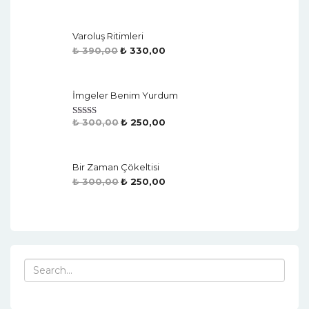
Varoluş Ritimleri
₺
390,00
₺
330,00
İmgeler Benim Yurdum
₺
300,00
₺
250,00
Rated
4.50
Out Of 5
Bir Zaman Çökeltisi
₺
300,00
₺
250,00
Search
for: