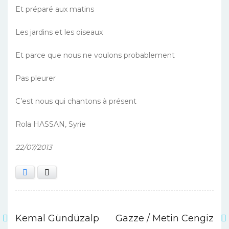
Et préparé aux matins
Les jardins et les oiseaux
Et parce que nous ne voulons probablement
Pas pleurer
C’est nous qui chantons à présent
Rola HASSAN, Syrie
22/07/2013
Facebook
X
Kemal Gündüzalp
Gazze / Metin Cengiz
Yazı
Previous
Next