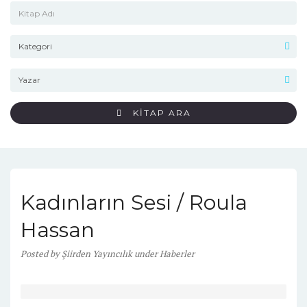
KİTAP ARA
Kadınların Sesi / Roula
Hassan
Posted
by
Şiirden Yayıncılık
under
Haberler