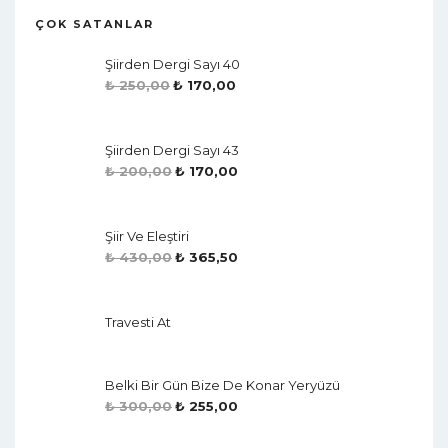
ÇOK SATANLAR
Şiirden Dergi Sayı 40
₺
250,00
₺
170,00
Şiirden Dergi Sayı 43
₺
200,00
₺
170,00
Şiir Ve Eleştiri
₺
430,00
₺
365,50
Travesti At
Belki Bir Gün Bize De Konar Yeryüzü
₺
300,00
₺
255,00