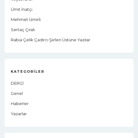
Ümit İnatçı
Mehmet İzmirli
Sertaç Çıralı
Rabia Çelik Çadırcı Şiirleri Üstüne Yazılar
KATEGORILER
DERGİ
Genel
Haberler
Yazarlar