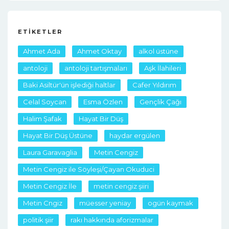
ETIKETLER
Ahmet Ada
Ahmet Oktay
alkol üstüne
antoloji
antoloji tartışmaları
Aşk İlahileri
Baki Asiltür'ün işlediği haltlar
Cafer Yıldırım
Celal Soycan
Esma Özlen
Gençlik Çağı
Halim Şafak
Hayat Bir Düş
Hayat Bir Düş Üstüne
haydar ergülen
Laura Garavaglia
Metin Cengiz
Metin Cengiz ile Söyleşi/Çayan Okuduci
Metin Cengiz İle
metin cengiz şiiri
Metin Cngiz
müesser yeniay
ogün kaymak
politik şiir
rakı hakkında aforizmalar