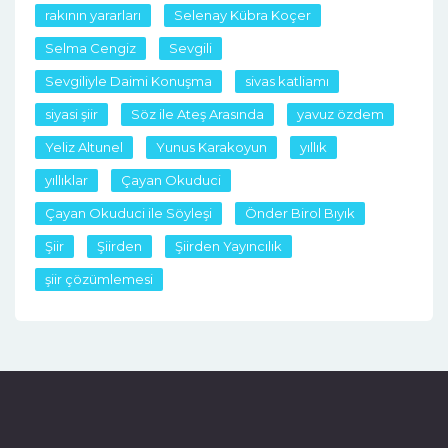
rakının yararları
Selenay Kübra Koçer
Selma Cengiz
Sevgili
Sevgiliyle Daimi Konuşma
sivas katliamı
siyasi şiir
Söz ile Ateş Arasında
yavuz özdem
Yeliz Altunel
Yunus Karakoyun
yıllık
yıllıklar
Çayan Okuduci
Çayan Okuduci ile Söyleşi
Önder Birol Bıyık
Şiir
Şiirden
Şiirden Yayıncılık
şiir çözümlemesi