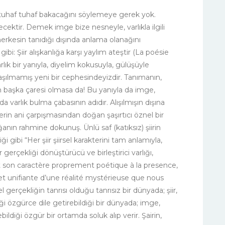
uhaf tuhaf bakacağını söylemeye gerek yok.
yecektir. Demek imge bize nesneyle, varlıkla ilgili
erkesin tanıdığı dışında anlama olanağını
ibi: Şiir alışkanlığa karşı yaylım ateştir (La poésie
rlık bir yanıyla, diyelim kokusuyla, gülüşüyle
şılmamış yeni bir cephesindeyizdir. Tanımanın,
başka çaresi olmasa da! Bu yanıyla da imge,
a varlık bulma çabasının adıdır. Alışılmışın dışına
erin ani çarpışmasından doğan şaşırtıcı öznel bir
nın rahmine dokunuş. Ünlü saf (katıksız) şiirin
bi “Her şiir şiirsel karakterini tam anlamıyla,
 gerçekliği dönüştürücü ve birleştirici varlığı,
doit son caractère proprement poétique à la presence,
et unifiante d’une réalité mystérieuse que nous
erçekliğin tanrısı olduğu tanrısız bir dünyada; şiir,
liği özgürce dile getirebildiği bir dünyada; imge,
bildiği özgür bir ortamda soluk alıp verir. Şairin,