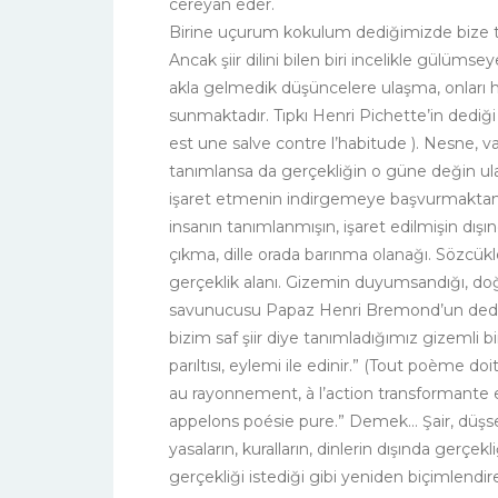
cereyan eder.
Birine uçurum kokulum dediğimizde bize t
Ancak şiir dilini bilen biri incelikle gülümse
akla gelmedik düşüncelere ulaşma, onları h
sunmaktadır. Tıpkı Henri Pichette’in dediği g
est une salve contre l’habitude ). Nesne, va
tanımlansa da gerçekliğin o güne değin ula
işaret etmenin indirgemeye başvurmaktan 
insanın tanımlanmışın, işaret edilmişin dışınd
çıkma, dille orada barınma olanağı. Sözcükl
gerçeklik alanı. Gizemin duyumsandığı, doğa
savunucusu Papaz Henri Bremond’un dediği gi
bizim saf şiir diye tanımladığımız gizemli bir
parıltısı, eylemi ile edinir.” (Tout poème 
au rayonnement, à l’action transformante 
appelons poésie pure.” Demek… Şair, düşsel g
yasaların, kuralların, dinlerin dışında gerçek
gerçekliği istediği gibi yeniden biçimlendire