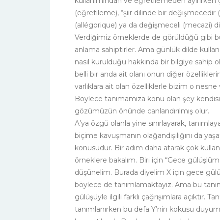
kullanımından ve eğretilemeden ayırırken ç
(eğretileme), “şiir dilinde bir değişmecedir
(allégorique) ya da değişmeceli (mecazi) dil
Verdiğimiz örneklerde de görüldüğü gibi bu
anlama sahiptirler. Ama günlük dilde kulla
nasıl kurulduğu hakkında bir bilgiye sahip ol
belli bir anda ait olanı onun diğer özellikl
varlıklara ait olan özelliklerle bizim o ne
Böylece tanımamıza konu olan şey kendisin
gözümüzün önünde canlandırılmış olur.
A’ya özgü olanla yine sınırlayarak, tanımlaya
biçime kavuşmanın olağandışılığını da yaşa
konusudur. Bir adım daha atarak çok kullan
örneklere bakalım. Biri için “Gece gülüşl
düşünelim. Burada diyelim X için gece gü
böylece de tanımlamaktayız. Ama bu tanım f
gülüşüyle ilgili farklı çağrışımlara açıktır. 
tanımlanırken bu defa Y’nin kokusu duyu