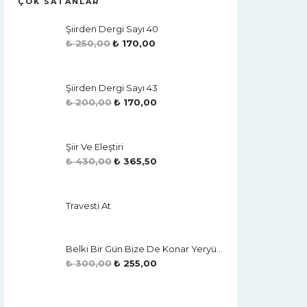
ÇOK SATANLAR
Şiirden Dergi Sayı 40
₺
250,00
₺
170,00
Şiirden Dergi Sayı 43
₺
200,00
₺
170,00
Şiir Ve Eleştiri
₺
430,00
₺
365,50
Travesti At
Belki Bir Gün Bize De Konar Yeryüzü
₺
300,00
₺
255,00