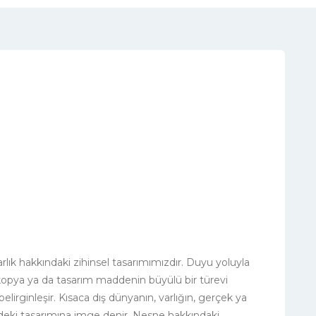
rlık hakkındaki zihinsel tasarımımızdır. Duyu yoluyla
, kopya ya da tasarım maddenin büyülü bir türevi
 belirginleşir. Kısaca dış dünyanın, varlığın, gerçek ya
ndeki tasarımına imge denir. Nesne hakkındaki