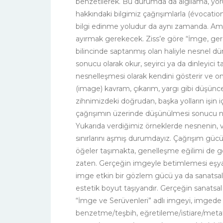
benzetilerek. Bu durumda da algılama, yorum
hakkındaki bilgimiz çağrışımlarla (évocatio
bilgi edinme yoludur da aynı zamanda. Ama
ayırmak gerekecek. Ziss’e göre “İmge, gerçe
bilincinde saptanmış olan haliyle nesnel dü
sonucu olarak okur, seyirci ya da dinleyici t
nesnelleşmesi olarak kendini gösterir ve o
(image) kavram, çıkarım, yargı gibi düşüncen
zihnimizdeki doğrudan, başka yolların işin 
çağrışımın üzerinde düşünülmesi sonucu n
Yukarıda verdiğimiz örneklerde nesnenin, v
sınırlarını aşmış durumdayız. Çağrışım gü
öğeler taşımakta, genelleşme eğilimi de
zaten. Gerçeğin imgeyle betimlemesi eşyanın
imge etkin bir gözlem gücü ya da sanatsal y
estetik boyut taşıyandır. Gerçeğin sanatsal 
“İmge ve Serüvenleri” adlı imgeyi, imgede 
benzetme/teşbih, eğretileme/istiare/metaf