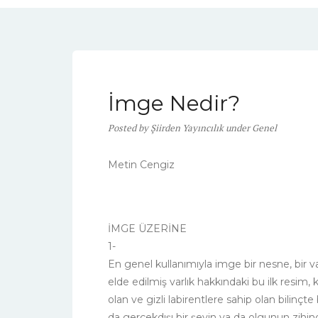
İmge Nedir?
Posted
by
Şiirden Yayıncılık
under
Genel
Metin Cengiz
İMGE ÜZERİNE
1-
En genel kullanımıyla imge bir nesne, bir va
elde edilmiş varlık hakkındaki bu ilk resim
olan ve gizli labirentlere sahip olan bilinçte
da gerçekdışı bir şeyin ya da olgunun zihi