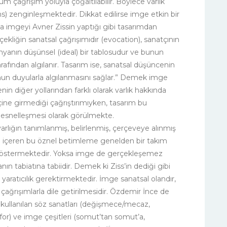
 çağrışım yoluyla çoğaltılabilir. Böylece varlık
ns) zenginleşmektedir. Dikkat edilirse imge etkin bir
 imgeyi Avner Zissin yaptığı gibi tasarımdan
kliğin sanatsal çağrışımıdır (evocation), sanatçının
nyanın düşünsel (ideal) bir tablosudur ve bunun
arafından algılanır. Tasarım ise, sanatsal düşüncenin
nun duyularla algılanmasını sağlar.” Demek imge
in diğer yollarından farklı olarak varlık hakkında
içine girmediği çağrıştırımıyken, tasarım bu
esnelleşmesi olarak görülmekte.
arlığın tanımlanmış, belirlenmiş, çerçeveye alınmış
cü içeren bu öznel betimleme genelden bir takım
 göstermektedir. Yoksa imge de gerçekleşemez
 tabiatına tabiidir. Demek ki Ziss’in dediği gibi
aratıcılık gerektirmektedir. İmge sanatsal olandır,
çağrışımlarla dile getirilmesidir. Özdemir İnce de
kullanılan söz sanatları (değişmece/mecaz,
or) ve imge çeşitleri (somut’tan somut’a,