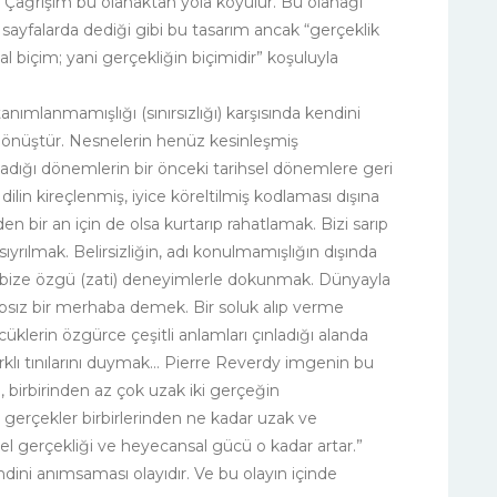
 Çağrışım bu olanaktan yola koyulur. Bu olanağı
 sayfalarda dediği gibi bu tasarım ancak “gerçeklik
l biçim; yani gerçekliğin biçimidir” koşuluyla
nımlanmamışlığı (sınırsızlığı) karşısında kendini
dönüştür. Nesnelerin henüz kesinleşmiş
lmadığı dönemlerin bir önceki tarihsel dönemlere geri
k dilin kireçlenmiş, iyice köreltilmiş kodlaması dışına
n bir an için de olsa kurtarıp rahatlamak. Bizi sarıp
ıyrılmak. Belirsizliğin, adı konulmamışlığın dışında
ra bize özgü (zati) deneyimlerle dokunmak. Dünyayla
sapsız bir merhaba demek. Bir soluk alıp verme
klerin özgürce çeşitli anlamları çınladığı alanda
arklı tınılarını duymak… Pierre Reverdy imgenin bu
l, birbirinden az çok uzak iki gerçeğin
an gerçekler birbirlerinden ne kadar uzak ve
sel gerçekliği ve heyecansal gücü o kadar artar.”
ndini anımsaması olayıdır. Ve bu olayın içinde