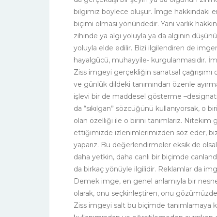
bilgimiz böylece oluşur. İmge hakkındaki en
biçimi olması yönündedir. Yani varlık hakkı
zihinde ya algı yoluyla ya da algının düşü
yoluyla elde edilir. Bizi ilgilendiren de im
hayalgücü, muhayyile- kurgulanmasıdır. İmg
Ziss imgeyi gerçekliğin sanatsal çağrışımı 
ve günlük dildeki tanımından özenle ayırma
işlevi bir de maddesel gösterme –designatio
da “sıkılgan” sözcüğünü kullanıyorsak, o birin
olan özelliği ile o birini tanımlarız. Niteki
ettiğimizde izlenimlerimizden söz eder, bi
yaparız. Bu değerlendirmeler eksik de ols
daha yetkin, daha canlı bir biçimde canlan
da birkaç yönüyle ilgilidir. Reklamlar da i
Demek imge, en genel anlamıyla bir nesne, bi
olarak, onu seçkinleştiren, onu gözümüzd
Ziss imgeyi salt bu biçimde tanımlamaya ka