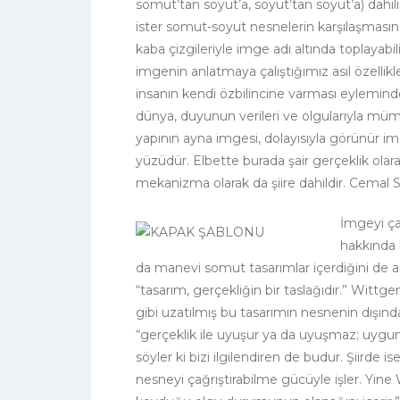
somut’tan soyut’a, soyut’tan soyut’a) dahil
ister somut-soyut nesnelerin karşılaşmasın
kaba çizgileriyle imge adı altında toplayabil
imgenin anlatmaya çalıştığımız asıl özellikl
insanın kendi özbilincine varması eylemind
dünya, duyunun verileri ve olgularıyla mümk
yapının ayna imgesi, dolayısıyla görünür i
yüzüdür. Elbette burada şair gerçeklik olar
mekanizma olarak da şiire dahildir. Cemal Sü
İmgeyi ça
hakkında b
da manevi somut tasarımlar içerdiğini de a
“tasarım, gerçekliğin bir taslağıdır.” Wittg
gibi uzatılmış bu tasarımın nesnenin dışı
“gerçeklik ile uyuşur ya da uyuşmaz; uygu
söyler ki bizi ilgilendiren de budur. Şiirde 
nesneyi çağrıştırabilme gücüyle işler. Yin