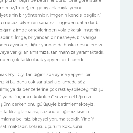
arpıcı bir biçimde betimler bunu. Ona göre istiare
 (mecaz/trope), en geniş anlamıyla yerinel
yetisinin bir yöntemidir, imgenin kendisi değildir.”
 mecazi dilyetileri sanatsal imgeden daha dar bir
ndığımız imge örneklerinden yola çıkarak imgenin
abiliriz. İmge, bir yandan bir nesneye, bir varlığa
erinden ayırırken, diğer yandan da başka nesnelere ve
sne veya varlığı anlamamıza, tanımamıza yaramaktadır.
den çok farklı olarak yepyeni bir biçimde
rak B’yi, C’yi tanıdığımızda ayrıca yepyeni bir
rız ki bu daha çok sanatsal algılamada söz
ılmış ya da benzerlerine çok rastlayabileceğimiz şu
üm” ya da “uçurum kokulum” sözünü ettiğimizi
lüşlüm derken onu gülüşüyle betimlemekteyiz,
arklı algılamalara, sözünü ettiğimiz kişinin
Tanımlama belirsiz, bireysel yoruma tabidir. Yine Y
msatılmaktadır, kokusu uçurum kokusuna