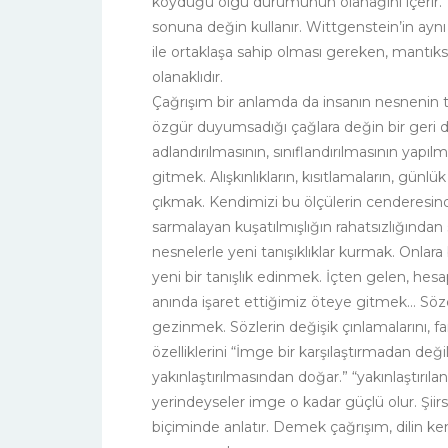
koyduğu olgu durumunun olanağını içerir.”
sonuna değin kullanır. Wittgenstein’in aynı
ile ortaklaşa sahip olması gereken, mantıksa
olanaklıdır.
Çağrışım bir anlamda da insanın nesnenin ta
özgür duyumsadığı çağlara değin bir geri 
adlandırılmasının, sınıflandırılmasının yapı
gitmek. Alışkınlıkların, kısıtlamaların, günlü
çıkmak. Kendimizi bu ölçülerin cenderesinde
sarmalayan kuşatılmışlığın rahatsızlığından s
nesnelerle yeni tanışıklıklar kurmak. Onla
yeni bir tanışlık edinmek. İçten gelen, he
anında işaret ettiğimiz öteye gitmek… Sözcü
gezinmek. Sözlerin değişik çınlamalarını, f
özelliklerini “İmge bir karşılaştırmadan deği
yakınlaştırılmasından doğar.” “yakınlaştırıl
yerindeyseler imge o kadar güçlü olur. Şiir
biçiminde anlatır. Demek çağrışım, dilin ke