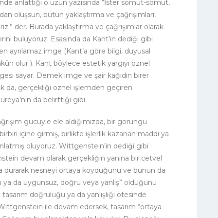
inde anlattığı o uzun yazısında “İster somut-somut,
dan oluşsun, bütün yaklaştırma ve çağrışımları,
iriz.” der. Burada yaklaştırma ve çağrışımlar olarak
erini buluyoruz. Esasında da Kant’ın dediği gibi
en ayrılamaz imge (Kant’a göre bilgi, duyusal
ün olur ). Kant böylece estetik yargıyı öznel
mgesi sayar. Demek imge ve şair kağıdın birer
ak da, gerçekliği öznel işlemden geçiren
reya’nın da belirttiği gibi.
ğrışım gücüyle ele aldığımızda, bir görüngü
irbiri içine girmiş, birlikte işlerlik kazanan maddi ya
nlatmış oluyoruz. Wittgenstein’in dediği gibi
enstein devam olarak gerçekliğin yanına bir cetvel
nda durarak nesneyi ortaya koyduğunu ve bunun da
n ya da uygunsuz, doğru veya yanlış” olduğunu
ise tasarım doğruluğu ya da yanlışlığı ötesinde
e Wittgenstein ile devam edersek, tasarım “ortaya